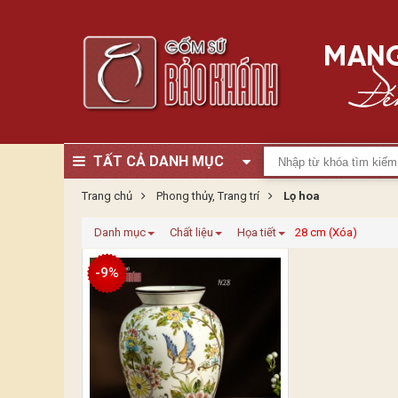
TẤT CẢ DANH MỤC
Trang chủ
Phong thủy, Trang trí
Lọ hoa
Danh mục
Chất liệu
Họa tiết
28 cm (Xóa)
-9%