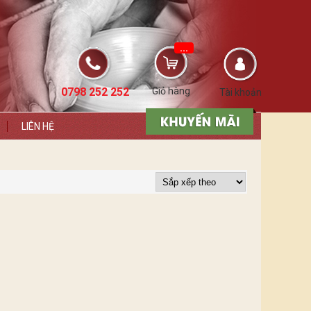
...
0798 252 252
Giỏ hàng
Tài khoản
LIÊN HỆ