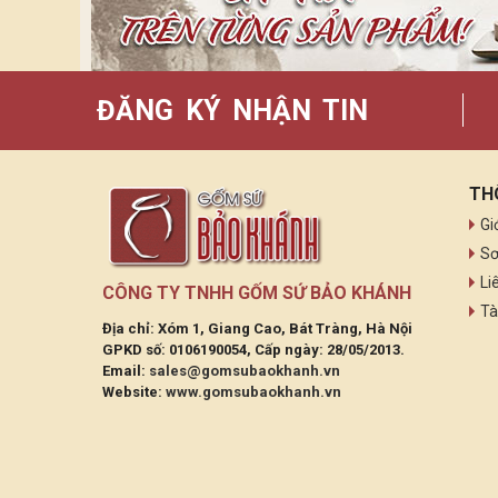
ĐĂNG KÝ NHẬN TIN
TH
Gi
Sơ
Li
CÔNG TY TNHH GỐM SỨ BẢO KHÁNH
Tà
Địa chỉ: Xóm 1, Giang Cao, Bát Tràng, Hà Nội
GPKD số: 0106190054, Cấp ngày: 28/05/2013.
Email:
sales@gomsubaokhanh.vn
Website:
www.gomsubaokhanh.vn