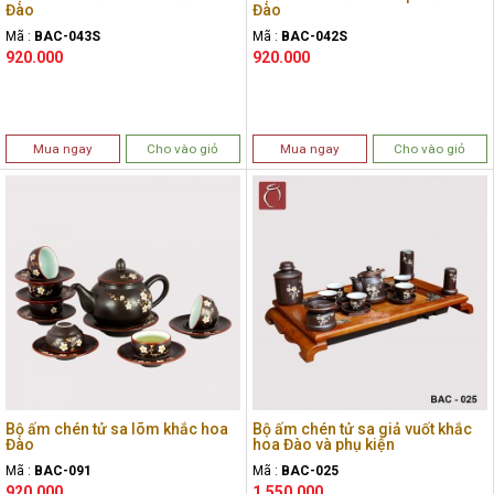
Đào
Đào
Mã :
BAC-043S
Mã :
BAC-042S
920.000
920.000
Mua ngay
Cho vào giỏ
Mua ngay
Cho vào giỏ
Bộ ấm chén tử sa lõm khắc hoa
Bộ ấm chén tử sa giả vuốt khắc
Đào
hoa Đào và phụ kiện
Mã :
BAC-091
Mã :
BAC-025
920.000
1.550.000