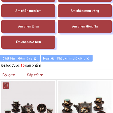
Ấm chén men lam
Ấm chén men trắng
Ấm chén tử sa
Ấm chén Hồng Sa
Ấm chén hỏa biến
x
x
Chất liệu :
Gốm tử sa
Họa tiết :
Khắc chìm thủ công
Đã lọc được
16
sản phẩm
Bộ lọc
Sắp xếp