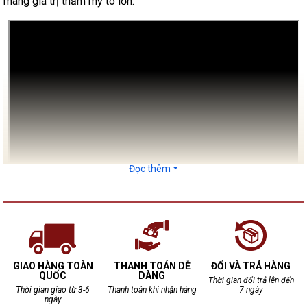
mang giá trị thẩm mỹ to lớn.
Đọc thêm
GIAO HÀNG TOÀN
THANH TOÁN DỄ
ĐỔI VÀ TRẢ HÀNG
QUỐC
DÀNG
Từ lâu, bộ ấm chén gốm sứ Bát Tràng đã đi sâu vào đời sống
Thời gian đổi trả lên đến
Thời gian giao từ 3-6
Thanh toán khi nhận hàng
7 ngày
văn hóa của người Việt ta. Đặc biệt, bộ ấm chén thường được
ngày