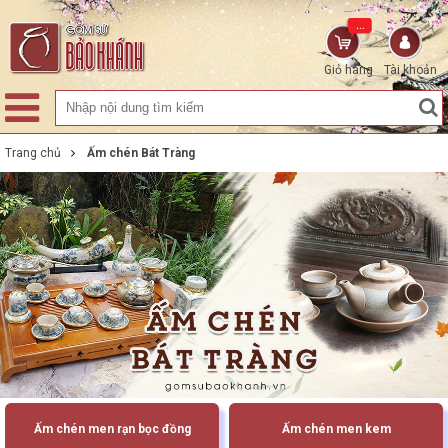
...
Giỏ hàng
Tài khoản
Trang chủ
Ấm chén Bát Tràng
Ấm chén men rạn bọc đồng
Ấm chén men kem