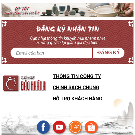
bày biện trong phòng khách phần nào nói lên bộ mặt và thái độ
của gia chủ đối với mỗi vị khách tới thăm nhà. Do đó, việc chọn
lựa bộ ấm chén phù hợp và chất lượng có ý nghĩa hết sức quan
trọng.
Tại gốm sứ Bảo Khánh, các mẫu ấm chén mới luôn được cập
nhật phù hợp với nhu cầu ngày càng cao của đông đảo khách
Cập nhật thông tin khuyến mại nhanh nhất
hàng. Tất cả các mẫu ấm chén của gốm sứ Bảo Khánh đều là
Hưởng quyền lợi giảm giá đặc biệt!
sản phẩm chất lượng được chế tác thủ công hoàn toàn từ
ĐĂNG KÝ
nguồn nguyên liệu quý hiếm chỉ có duy nhất tại Bát Tràng. Khách
hàng có thể dễ dàng tìm kiếm những
bộ ấm chén
ưng ý để sử
dụng tại gia hoặc làm quà tặng, quà biếu đều phù hợp.
THÔNG TIN CÔNG TY
CHÍNH SÁCH CHUNG
HỖ TRỢ KHÁCH HÀNG