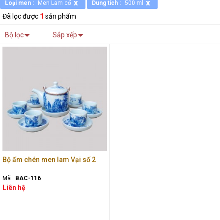
x
x
Loại men :
Men Lam cổ
Dung tích :
500 ml
Đã lọc được
1
sản phẩm
Bộ lọc
Sắp xếp
Bộ ấm chén men lam Vại số 2
Mã :
BAC-116
Liên hệ