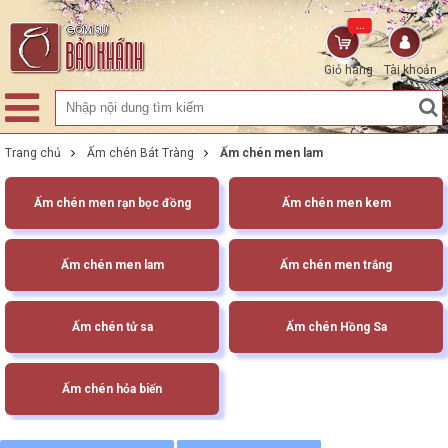
...
Giỏ hàng
Tài khoản
Trang chủ
Ấm chén Bát Tràng
Ấm chén men lam
Ấm chén men rạn bọc đồng
Ấm chén men kem
Ấm chén men lam
Ấm chén men trắng
Ấm chén tử sa
Ấm chén Hồng Sa
Ấm chén hỏa biến