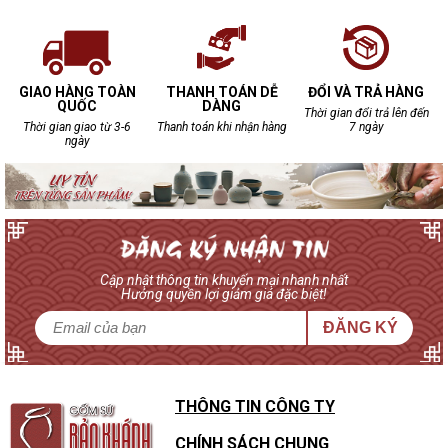
GIAO HÀNG TOÀN
THANH TOÁN DỄ
ĐỔI VÀ TRẢ HÀNG
QUỐC
DÀNG
Thời gian đổi trả lên đến
Thời gian giao từ 3-6
Thanh toán khi nhận hàng
7 ngày
ngày
Men lam - ngôi vương hoàng kim quay trở lại
Bộ ấm chén men lam vô cùng được lòng dân trà đạo không chỉ
bởi sự tồn tại bất diệt của nó. Mà còn bởi men lam mang trong
mình vẻ đẹp vô cùng Việt Nam.
Được sử dụng tại Bát Tràng từ thế kỷ 14, các sản phẩm gốm
sứ men lam với sắc xanh, xanh đen sớm được thịnh trong các
Cập nhật thông tin khuyến mại nhanh nhất
Hưởng quyền lợi giảm giá đặc biệt!
sản phẩm sinh hoạt hàng ngày như bát, chân đèn… Cùng lối vẽ
phóng bút, gốm sứ hoa lam Bát Tràng ngày càng phát triển cho
ĐĂNG KÝ
đến tận thế kỷ 16.
Men lam đẹp, nhưng mộc mạc. Không để trần như men nâu, mà
được phủ thêm lớp men trắng bên ngoài, có độ thủy tinh hóa.
THÔNG TIN CÔNG TY
Thành ra, ấm chén men lam luôn có độ bóng cực kỳ trang nhã.
Nhưng dường như, có thịnh có suy đã là nguyên tắc bất biến
CHÍNH SÁCH CHUNG