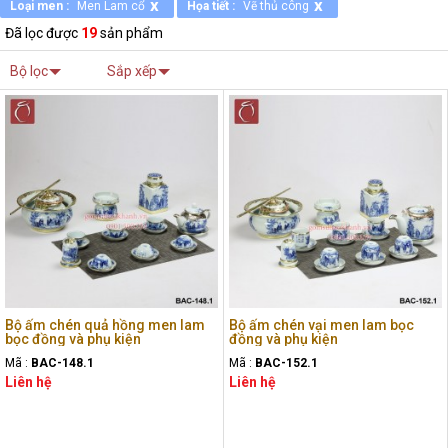
x
x
Loại men :
Men Lam cổ
Họa tiết :
Vẽ thủ công
Đã lọc được
19
sản phẩm
Bộ lọc
Sắp xếp
Bộ ấm chén quả hồng men lam
Bộ ấm chén vại men lam bọc
bọc đồng và phụ kiện
đồng và phụ kiện
Mã :
BAC-148.1
Mã :
BAC-152.1
Liên hệ
Liên hệ