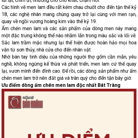
lùi lại, chìm đi, nhường chỗ cho khắc chạm nổi.
Các hình vẽ men lam đều rất kém chau chuốt cho đến tận thế kỷ
18, các nghệ nhân mang chúng quay trở lại cùng với men rạn,
quay về ngồi vương hoàng kim vào thế kỷ 19.
Ấm chén men lam và các sản phẩm của dòng men này mang
một đặc trưng không thể nào nhầm lẫn trong màu sắc và lối vẽ.
Sắc lam trầm mặc nhưng lại thể hiện được hoàn hảo mọi hoa
văn từ sơn thủy, nhà cửa cho đến nhân vật.
Nhờ bàn tay tinh diệu của những người thợ gốm cần mẫn, yêu
nghề, không ngừng kế thừa và phát triển, men lam cứ thế quay
lại, vươn mình đến đỉnh cao. Để rồi, các dòng sản phẩm như ấm
chén men lam trở nên đắt giá và trân quý cho đến tận bây giờ.
Ưu điểm dòng ấm chén men lam độc nhất Bát Tràng