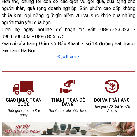
Hơn thế, chúng tôi còn có các dịch vụ gói quà, quà tặng cho
người thân, quà tặng doanh nghiệp. Sản phẩm cao cấp không
chứa kim loại nặng, giữ gìn niềm vui và sức khỏe của những
người thân yêu của bạn.
Liên hệ ngay hotline để nhận tư vấn: 0886.323.323 -
0901.500.333 - 0886.855.575.
Địa chỉ cửa hàng: Gốm sứ Bảo Khánh - số 14 đường Bát Tràng,
Gia Lâm, Hà Nội.
Đọc thêm
GIAO HÀNG TOÀN
THANH TOÁN DỄ
ĐỔI VÀ TRẢ HÀNG
QUỐC
DÀNG
Thời gian đổi trả lên đến
Thời gian giao từ 3-6
Thanh toán khi nhận hàng
7 ngày
ngày