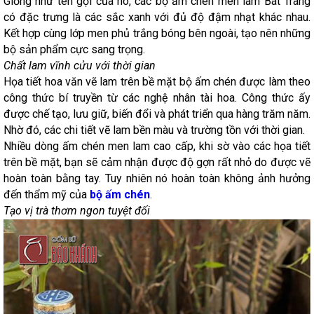
Giống như tên gọi của nó, các bộ ấm chén men lam Bát Tràng
có đặc trưng là các sắc xanh với đủ độ đậm nhạt khác nhau.
Kết hợp cùng lớp men phủ trắng bóng bên ngoài, tạo nên những
bộ sản phẩm cực sang trọng.
Chất lam vĩnh cửu với thời gian
Họa tiết hoa văn vẽ lam trên bề mặt bộ ấm chén được làm theo
công thức bí truyền từ các nghệ nhân tài hoa. Công thức ấy
được chế tạo, lưu giữ, biến đổi và phát triển qua hàng trăm năm.
Nhờ đó, các chi tiết vẽ lam bền màu và trường tồn với thời gian.
Nhiều dòng ấm chén men lam cao cấp, khi sờ vào các họa tiết
trên bề mặt, bạn sẽ cảm nhận được độ gợn rất nhỏ do được vẽ
hoàn toàn bằng tay. Tuy nhiên nó hoàn toàn không ảnh hưởng
đến thẩm mỹ của
bộ ấm chén
.
Tạo vị trà thơm ngon tuyệt đối