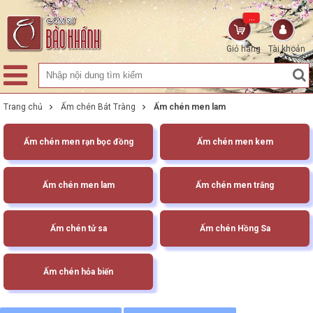
...
Giỏ hàng
Tài khoản
Trang chủ
Ấm chén Bát Tràng
Ấm chén men lam
Ấm chén men rạn bọc đồng
Ấm chén men kem
Ấm chén men lam
Ấm chén men trắng
Ấm chén tử sa
Ấm chén Hồng Sa
Ấm chén hỏa biến