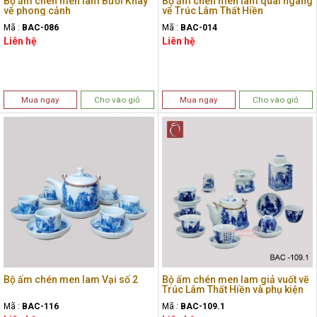
Bộ ấm chén men lam Bưởi Khay
Bộ ấm chén men lam quai ngang
vẽ phong cảnh
vẽ Trúc Lâm Thất Hiền
Mã :
BAC-086
Mã :
BAC-014
Liên hệ
Liên hệ
Mua ngay
Cho vào giỏ
Mua ngay
Cho vào giỏ
Bộ ấm chén men lam Vại số 2
Bộ ấm chén men lam giả vuốt vẽ
Trúc Lâm Thất Hiền và phụ kiện
Mã :
BAC-116
Mã :
BAC-109.1