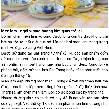
Men lam - ngôi vương hoàng kim quay trở lại
Bộ ấm chén men lam vô cùng được lòng dân trà đạo không chỉ
bởi sự tồn tại bất diệt của nó. Mà còn bởi men lam mang trong
mình vẻ đẹp vô cùng Việt Nam.
Được sử dụng tại Bát Tràng từ thế kỷ 14, các sản phẩm gốm
sứ men lam với sắc xanh, xanh đen sớm được thịnh trong các
sản phẩm sinh hoạt hàng ngày như bát, chân đèn… Cùng lối vẽ
phóng bút, gốm sứ hoa lam Bát Tràng ngày càng phát triển cho
đến tận thế kỷ 16.
Men lam đẹp, nhưng mộc mạc. Không để trần như men nâu, mà
được phủ thêm lớp men trắng bên ngoài, có độ thủy tinh hóa.
Thành ra, ấm chén men lam luôn có độ bóng cực kỳ trang nhã.
Nhưng dường như, có thịnh có suy đã là nguyên tắc bất biến
của vạn vật. Vào thế kỷ 17, các sản phẩm men lam dường như