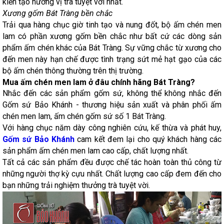
kiến tạo hương vị trà tuyệt vời nhất.
Xương gốm Bát Tràng bền chắc
Trải qua hàng chục giờ tinh tạo và nung đốt, bộ ấm chén men
lam có phần xương gốm bền chắc như bất cứ các dòng sản
phẩm ấm chén khác của Bát Tràng. Sự vững chắc từ xương cho
đến men này hạn chế được tình trạng sứt mẻ hạt gạo của các
bộ ấm chén thông thường trên thị trường.
Mua ấm chén men lam ở đâu chính hãng Bát Tràng?
Nhắc đến các sản phẩm gốm sứ, không thể không nhắc đến
Gốm sứ Bảo Khánh - thương hiệu sản xuất và phân phối ấm
chén men lam, ấm chén gốm sứ số 1 Bát Tràng.
Với hàng chục năm dày công nghiên cứu, kế thừa và phát huy,
Gốm sứ Bảo Khánh
cam kết đem lại cho quý khách hàng các
sản phẩm ấm chén men lam cao cấp, chất lượng nhất.
Tất cả các sản phẩm đều được chế tác hoàn toàn thủ công từ
những người thợ kỳ cựu nhất. Chất lượng cao cấp đem đến cho
bạn những trải nghiệm thưởng trà tuyệt vời.