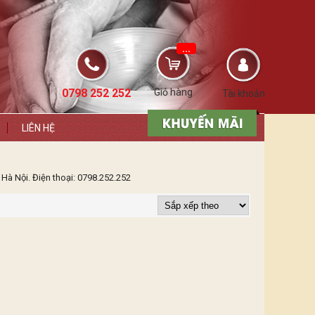
...
0798 252 252
Giỏ hàng
Tài khoản
LIÊN HỆ
Hà Nội. Điện thoại: 0798.252.252