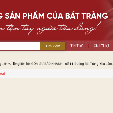
Tìm kiếm
TIN TỨC
GIỚI THIỆU
 xin vui lòng liên hệ: GỐM SỨ BẢO KHÁNH - số 14, đường Bát Tràng, Gia Lâm, 
Xóa)