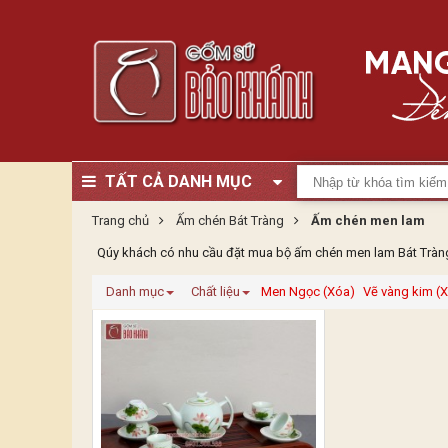
TẤT CẢ DANH MỤC
Trang chủ
Ấm chén Bát Tràng
Ấm chén men lam
Qúy khách có nhu cầu đặt mua bộ ấm chén men lam Bát Tràng ,
Danh mục
Chất liệu
Men Ngọc (Xóa)
Vẽ vàng kim (