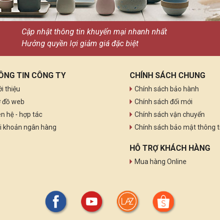
 không chỉ bởi sự tồn tại bất diệt của nó. Mà còn bởi men lam 
Cập nhật thông tin khuyến mại nhanh nhất
n phẩm gốm sứ men lam với sắc xanh, xanh đen sớm được thịnh
Hưởng quyền lợi giảm giá đặc biệt
át Tràng ngày càng phát triển cho đến tận thế kỷ 16.
en nâu, mà được phủ thêm lớp men trắng bên ngoài, có độ thủ
ÔNG TIN CÔNG TY
CHÍNH SÁCH CHUNG
ới thiệu
Chính sách bảo hành
c bất biến của vạn vật. Vào thế kỷ 17, các sản phẩm men lam dườ
 đồ web
Chính sách đổi mới
ên hệ - hợp tác
Chính sách vận chuyển
n tận thế kỷ 18, các nghệ nhân mang chúng quay trở lại cùng vớ
i khoản ngân hàng
Chính sách bảo mật thông t
HỖ TRỢ KHÁCH HÀNG
y mang một đặc trưng không thể nào nhầm lẫn trong màu sắc và 
Mua hàng Online
 nhân vật.
n mẫn, yêu nghề, không ngừng kế thừa và phát triển, men lam cứ 
á và trân quý cho đến tận bây giờ.
Tràng