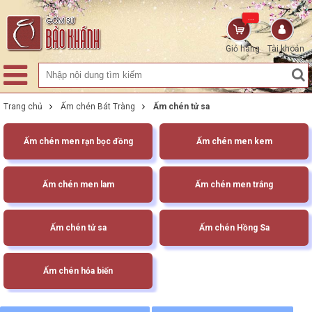
...
Giỏ hàng
Tài khoản
Trang chủ
Ấm chén Bát Tràng
Ấm chén tử sa
Ấm chén men rạn bọc đồng
Ấm chén men kem
Ấm chén men lam
Ấm chén men trắng
Ấm chén tử sa
Ấm chén Hồng Sa
Ấm chén hỏa biến