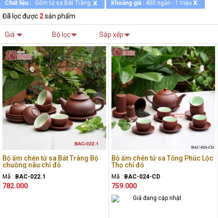
x
x
Chất liệu :
Gốm tử sa Bát Tràng
Khoảng giá :
400 ngàn - 1 triệu
Đã lọc được
2
sản phẩm
Giá
Bộ lọc
Sắp xếp
Bộ ấm chén tử sa Bát Tràng Bộ
Bộ ấm chén tử sa Tống Phúc Lộc
chuông nâu chỉ đỏ
Thọ chỉ đỏ
Mã :
BAC-022.1
Mã :
BAC-024-CD
782.000
759.000
Giá đang cập nhật