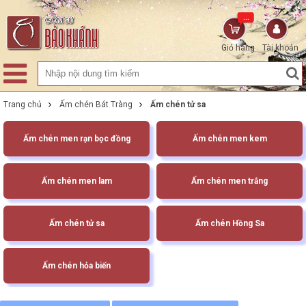
...
Giỏ hàng
Tài khoản
Trang chủ
Ấm chén Bát Tràng
Ấm chén tử sa
Ấm chén men rạn bọc đồng
Ấm chén men kem
Ấm chén men lam
Ấm chén men trắng
Ấm chén tử sa
Ấm chén Hồng Sa
Ấm chén hỏa biến