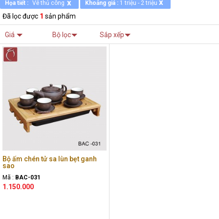
x
x
Họa tiết :
Vẽ thủ công
Khoảng giá :
1 triệu - 2 triệu
Đã lọc được
1
sản phẩm
Giá
Bộ lọc
Sắp xếp
Bộ ấm chén tử sa lùn bẹt ganh
sao
Mã :
BAC-031
1.150.000