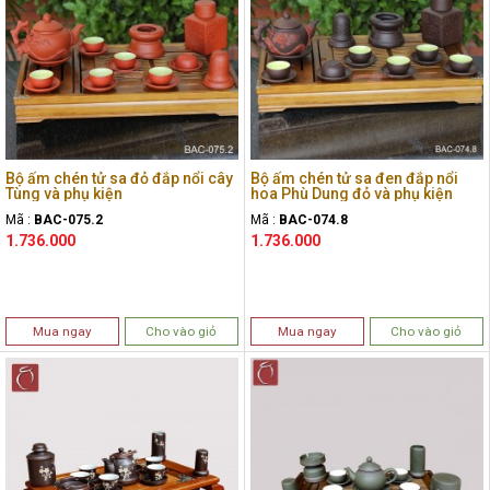
Bộ ấm chén tử sa đỏ đắp nổi cây
Bộ ấm chén tử sa đen đắp nổi
Tùng và phụ kiện
hoa Phù Dung đỏ và phụ kiện
Mã :
BAC-075.2
Mã :
BAC-074.8
1.736.000
1.736.000
Mua ngay
Cho vào giỏ
Mua ngay
Cho vào giỏ