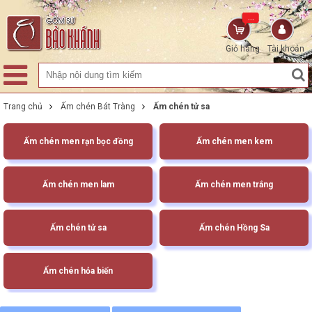
...
Giỏ hàng
Tài khoản
Trang chủ
Ấm chén Bát Tràng
Ấm chén tử sa
Ấm chén men rạn bọc đồng
Ấm chén men kem
Ấm chén men lam
Ấm chén men trắng
Ấm chén tử sa
Ấm chén Hồng Sa
Ấm chén hỏa biến