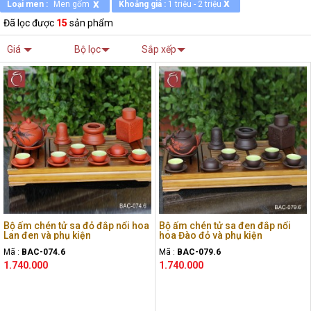
x
x
Loại men :
Men gốm
Khoảng giá :
1 triệu - 2 triệu
Đã lọc được
15
sản phẩm
Giá
Bộ lọc
Sắp xếp
Bộ ấm chén tử sa đỏ đắp nổi hoa
Bộ ấm chén tử sa đen đắp nổi
Lan đen và phụ kiện
hoa Đào đỏ và phụ kiện
Mã :
BAC-074.6
Mã :
BAC-079.6
1.740.000
1.740.000