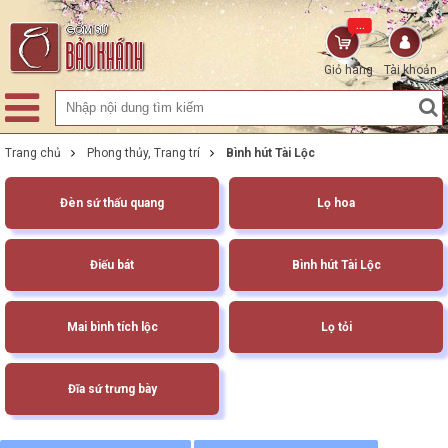
...
Giỏ hàng
Tài khoản
Trang chủ
Phong thủy, Trang trí
Bình hút Tài Lộc
Đèn sứ thấu quang
Lọ hoa
Điếu bát
Bình hút Tài Lộc
Mai bình tích lộc
Lọ tỏi
Đĩa sứ trưng bày