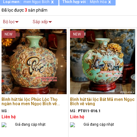
x
x
Loại men :
men Ngọc Bích
Thích hợp với :
Mệnh Hỏa
Đã lọc được
3
sản phẩm
Bộ lọc
Sắp xếp
NEW
NEW
Bình hút tài lộc Phúc Lộc Thọ
Bình hút tài lộc Bát Mã men Ngọc
ngàn hoa men Ngọc Bích vẽ
Bích vẽ vàng
vàng
Mã :
Mã :
PT011-016.1
Liên hệ
Liên hệ
Giá đang cập nhật
Giá đang cập nhật