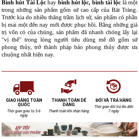
Bình hút Tài Lộc
hay
bình hút lộc, bình tài lộc
là một
trong những sản phẩm gốm sứ cao cấp của Bát Tràng.
Trước kia do nhiều thăng trầm lịch sử, sản phẩm có phần
bị mai một đến nay mới được phục hồi. Bằng những giá
trị vốn có của chúng, sản phẩm đã nhanh chóng lấy lại
"vị thế" trong lòng người tiêu dùng mê đồ gốm sứ
phong thủy, trở thành pháp bảo phong thủy được ưa
chuộng nhất hiện nay.
GIAO HÀNG TOÀN
THANH TOÁN DỄ
ĐỔI VÀ TRẢ HÀNG
QUỐC
DÀNG
Thời gian đổi trả lên đến
Thời gian giao từ 3-6
Thanh toán khi nhận hàng
7 ngày
ngày