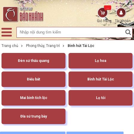
...
Giỏ hàng
Tài khoản
Trang chủ
Phong thủy, Trang trí
Bình hút Tài Lộc
Đèn sứ thấu quang
Lọ hoa
Điếu bát
Bình hút Tài Lộc
Mai bình tích lộc
Lọ tỏi
Đĩa sứ trưng bày