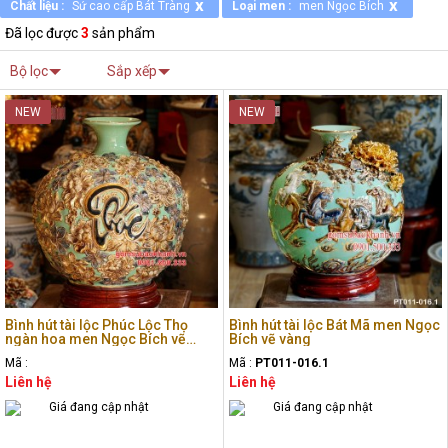
x
x
Chất liệu :
Sứ cao cấp Bát Tràng
Loại men :
men Ngọc Bích
Đã lọc được
3
sản phẩm
Bộ lọc
Sắp xếp
NEW
NEW
Bình hút tài lộc Phúc Lộc Thọ
Bình hút tài lộc Bát Mã men Ngọc
ngàn hoa men Ngọc Bích vẽ
Bích vẽ vàng
vàng
Mã :
Mã :
PT011-016.1
Liên hệ
Liên hệ
Giá đang cập nhật
Giá đang cập nhật