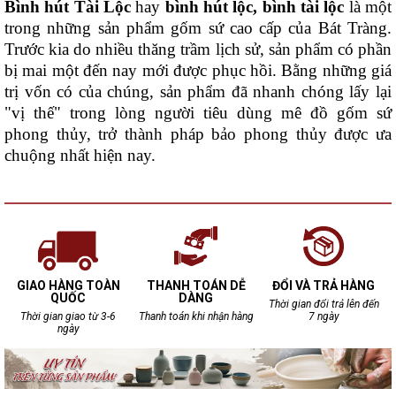
Bình hút Tài Lộc
hay
bình hút lộc, bình tài lộc
là một
trong những sản phẩm gốm sứ cao cấp của Bát Tràng.
Trước kia do nhiều thăng trầm lịch sử, sản phẩm có phần
bị mai một đến nay mới được phục hồi. Bằng những giá
trị vốn có của chúng, sản phẩm đã nhanh chóng lấy lại
"vị thế" trong lòng người tiêu dùng mê đồ gốm sứ
phong thủy, trở thành pháp bảo phong thủy được ưa
chuộng nhất hiện nay.
GIAO HÀNG TOÀN
THANH TOÁN DỄ
ĐỔI VÀ TRẢ HÀNG
QUỐC
DÀNG
Thời gian đổi trả lên đến
Thời gian giao từ 3-6
Thanh toán khi nhận hàng
7 ngày
ngày