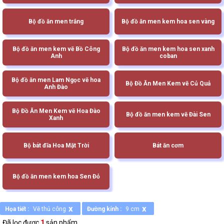
Bộ đồ ăn men trắng
Bộ đồ ăn men kem hoa sen vàng
Bộ đồ ăn men kem vẽ Bồ Công
Bộ đồ ăn men kem hoa sen xanh
Anh
coban
Bộ đồ ăn men Lam Ngọc vẽ hoa
Bộ Đồ Ăn Men Kem vẽ Củ Quả
Anh Đào
Bộ Đồ Ăn Men Kem vẽ Hoa Đào
Bộ đồ ăn men kem vẽ Đài Sen
Xanh
Bộ bát đĩa Hoa Mặt Trời
Bát ăn cơm
Bộ đồ ăn men kem hoa Sen Đỏ
x
x
Họa tiết :
Vẽ thủ công
Đường kính :
9 cm
Đã lọc được
1
sản phẩm