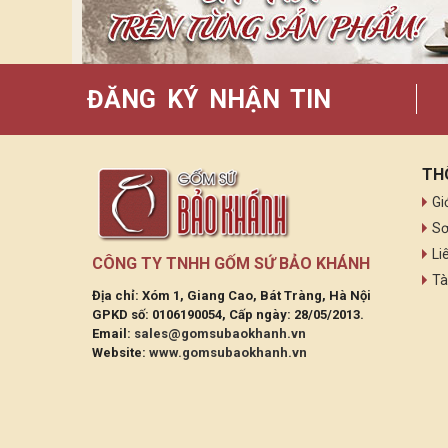
ĐĂNG KÝ NHẬN TIN
TH
Gi
Sơ
Li
CÔNG TY TNHH GỐM SỨ BẢO KHÁNH
Tà
Địa chỉ: Xóm 1, Giang Cao, Bát Tràng, Hà Nội
GPKD số: 0106190054, Cấp ngày: 28/05/2013.
Email:
sales@gomsubaokhanh.vn
Website:
www.gomsubaokhanh.vn