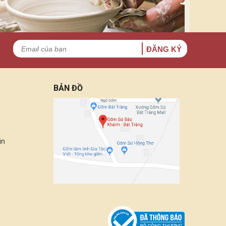
ĐĂNG KÝ
BẢN ĐỒ
in