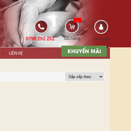
...
0798 252 252
Giỏ hàng
Tài khoản
LIÊN HỆ