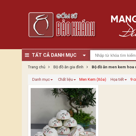
TẤT CẢ DANH MỤC
Trang chủ
Bộ đồ ăn gia đình
Bộ đồ ăn men kem hoa
Danh mục
Chất liệu
Men Kem (Xóa)
Họa tiết
9 c