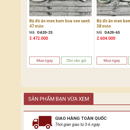
Bộ đồ ăn men kem hoa sen xanh
Bộ đồ ăn men ke
47 món
38 món
Mã :
DA20-2S
Mã :
DA20-6S
3.472.000
2.604.000
Mua ngay
Cho vào giỏ
Mua ngay
SẢN PHẨM BẠN VỪA XEM
GIAO HÀNG TOÀN QUỐC
Thời gian giao từ 3-6 ngày