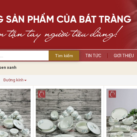
Tìm kiếm
TIN TỨC
GIỚI THIỆU
sen xanh
Đường kính