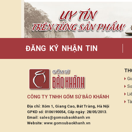
ĐĂNG KÝ NHẬN TIN
TH
Gi
Sơ
Li
CÔNG TY TNHH GỐM SỨ BẢO KHÁNH
Tà
Địa chỉ: Xóm 1, Giang Cao, Bát Tràng, Hà Nội
GPKD số: 0106190054, Cấp ngày: 28/05/2013.
Email:
sales@gomsubaokhanh.vn
Website:
www.gomsubaokhanh.vn