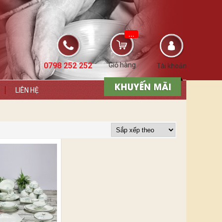
...
0798 252 252
Giỏ hàng
Tài khoản
LIÊN HỆ