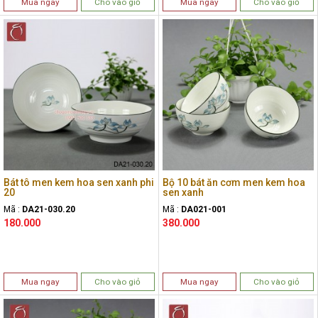
Mua ngay
Cho vào giỏ
Mua ngay
Cho vào giỏ
Bát tô men kem hoa sen xanh phi
Bộ 10 bát ăn cơm men kem hoa
20
sen xanh
Mã :
DA21-030.20
Mã :
DA021-001
180.000
380.000
Mua ngay
Cho vào giỏ
Mua ngay
Cho vào giỏ