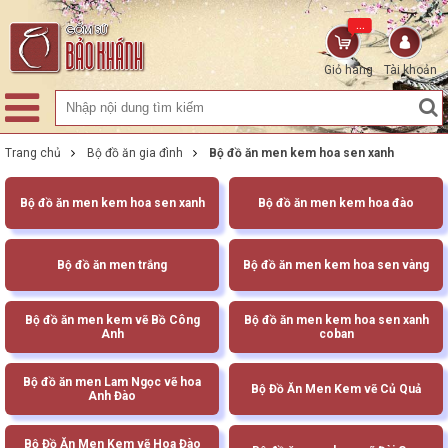
...
Giỏ hàng
Tài khoản
Trang chủ
Bộ đồ ăn gia đình
Bộ đồ ăn men kem hoa sen xanh
Bộ đồ ăn men kem hoa sen xanh
Bộ đồ ăn men kem hoa đào
Bộ đồ ăn men trắng
Bộ đồ ăn men kem hoa sen vàng
Bộ đồ ăn men kem vẽ Bồ Công
Bộ đồ ăn men kem hoa sen xanh
Anh
coban
Bộ đồ ăn men Lam Ngọc vẽ hoa
Bộ Đồ Ăn Men Kem vẽ Củ Quả
Anh Đào
Bộ Đồ Ăn Men Kem vẽ Hoa Đào