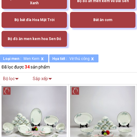
Bộ đồ ăn men kem vẽ Đài Sen
Xanh
Bộ bát đĩa Hoa Mặt Trời
Bát ăn cơm
Bộ đồ ăn men kem hoa Sen Đỏ
x
x
Loại men :
Men Kem
Họa tiết :
Vẽ thủ công
Đã lọc được
34
sản phẩm
Bộ lọc
Sắp xếp