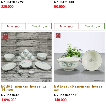
Mã :
DA20-17.22
Mã :
DA21-013
220.000
50.000
Mua ngay
Cho vào giỏ
Mua ngay
Cho vào giỏ
Bộ đồ ăn men kem hoa sen xanh
Bát tô sâu số 2 men kem hoa sen
14 món
xanh
Mã :
DA20-9S
Mã :
DA20-10.17
1.096.000
140.000