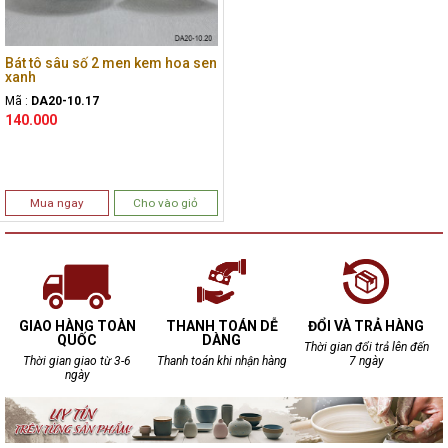
Bát tô sâu số 2 men kem hoa sen
xanh
Mã :
DA20-10.17
140.000
Mua ngay
Cho vào giỏ
GIAO HÀNG TOÀN
THANH TOÁN DỄ
ĐỔI VÀ TRẢ HÀNG
QUỐC
DÀNG
Thời gian đổi trả lên đến
Thời gian giao từ 3-6
Thanh toán khi nhận hàng
7 ngày
ngày