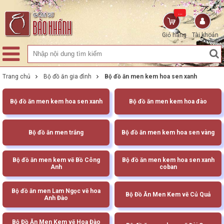
...
Giỏ hàng
Tài khoản
Trang chủ
Bộ đồ ăn gia đình
Bộ đồ ăn men kem hoa sen xanh
Bộ đồ ăn men kem hoa sen xanh
Bộ đồ ăn men kem hoa đào
Bộ đồ ăn men trắng
Bộ đồ ăn men kem hoa sen vàng
Bộ đồ ăn men kem vẽ Bồ Công
Bộ đồ ăn men kem hoa sen xanh
Anh
coban
Bộ đồ ăn men Lam Ngọc vẽ hoa
Bộ Đồ Ăn Men Kem vẽ Củ Quả
Anh Đào
Bộ Đồ Ăn Men Kem vẽ Hoa Đào