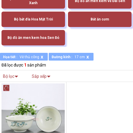
Bộ đồ ăn men kem vẽ Đài Sen
Xanh
Bộ bát đĩa Hoa Mặt Trời
Bát ăn cơm
Bộ đồ ăn men kem hoa Sen Đỏ
x
x
Họa tiết :
Vẽ thủ công
Đường kính :
17 cm
Đã lọc được
1
sản phẩm
Bộ lọc
Sắp xếp