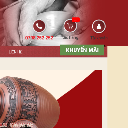
...
0798 252 252
Giỏ hàng
Tài khoản
LIÊN HỆ