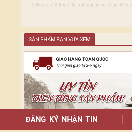
- Kiểm tra mặt trong lẫn mặt ngoài của chum không
- Mặt trong nếu có Gồ ghề chấp nhận được do đặc 
SẢN PHẨM BẠN VỪA XEM
GIAO HÀNG TOÀN QUỐC
Thời gian giao từ 3-6 ngày
ĐĂNG KÝ NHẬN TIN