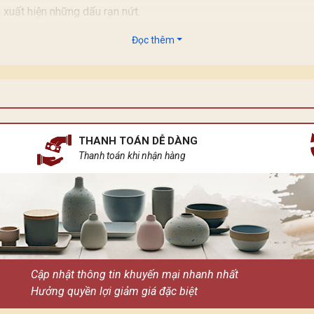
 xuất hiện những dấu rạn nứt.
tính sản xuất thủ công cho nên 100 chum đều không giống nhau.
Đọc thêm
THANH TOÁN DỄ DÀNG
Thanh toán khi nhận hàng
Cập nhật thông tin khuyến mại nhanh nhất
Hưởng quyền lợi giảm giá đặc biệt