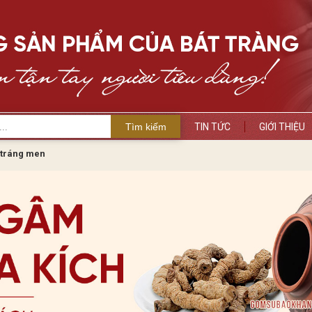
Tìm kiếm
TIN TỨC
GIỚI THIỆU
tráng men