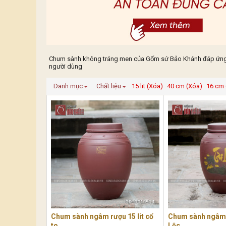
Chum sành không tráng men của Gốm sứ Bảo Khánh đáp ứng nhu
người dùng
Danh mục
Chất liệu
15 lit (Xóa)
40 cm (Xóa)
16 cm 
Chum sành ngâm rượu 15 lit cổ
Chum sành ngâm r
to
Lộc