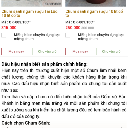
Chum sành ngâm rượu Tài Lộc
Chum sành ngâm rượu 10 lit cổ
10 lit cổ to
to
Mã :
CR-003.10CT
Mã :
CR-001.10CT
315.000
250.000
300.000
Miếng Nilon chuyên dụng bọc
Miếng Nilon chuyên dụng bọc
miệng chum
miệng chum.
Mua ngay
Cho vào giỏ
Mua ngay
Cho vào giỏ
Dấu hiệu nhận biết sản phẩm chính hãng:
Hiện nay trên thị trường xuất hiện một số Chum làm nhái kém
chất lượng, chúng tôi khuyến cáo khách hàng thận trọng khi
mua. Các dấu hiệu nhận biết sản phẩm do chúng tôi sản xuất
như sau:
Trên thân và nắp chum có dấu hiện nhận biết của Gốm sứ Bảo
Khánh in bằng men màu trắng và mỗi sản phẩm khi chúng tôi
xuất xưởng sau khi kiểm tra chất lượng đều có tem bảo hành có
dấu đỏ của công ty.
Cách chọn Chum Sành: