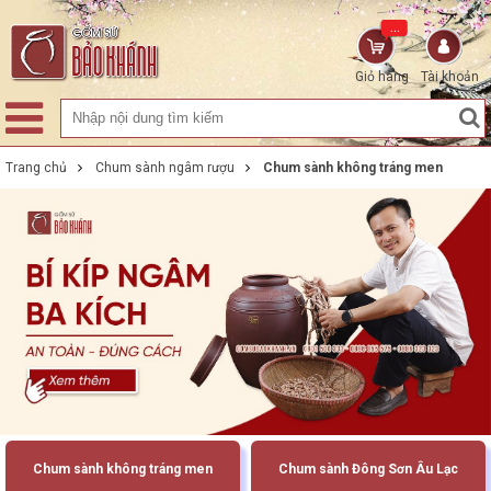
...
Giỏ hàng
Tài khoản
Trang chủ
Chum sành ngâm rượu
Chum sành không tráng men
Chum sành không tráng men
Chum sành Đông Sơn Âu Lạc