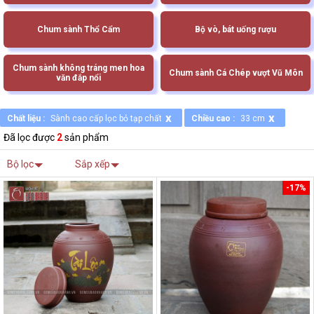
Chum sành Thổ Cẩm
Bộ vò, bát uống rượu
Chum sành không tráng men hoa
Chum sành Cá Chép vượt Vũ Môn
văn đắp nổi
x
x
Chất liệu :
Sành cao cấp lọc bỏ tạp chất
Chiều cao :
33 cm
Đã lọc được
2
sản phẩm
Bộ lọc
Sắp xếp
-17%