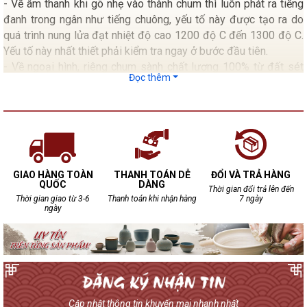
- Về âm thanh khi gõ nhẹ vào thành chum thì luôn phát ra tiếng
đanh trong ngân như tiếng chuông, yếu tố này được tạo ra do
quá trình nung lửa đạt nhiệt độ cao 1200 độ C đến 1300 độ C.
Yếu tố này nhất thiết phải kiểm tra ngay ở bước đầu tiên.
- Về ngoại hình, riêng chum sành chất lượng 100% từ đất sét
Đọc thêm
chum không bao giờ đạt tới độ bóng bẩy như các loại chum
tráng men.
- Kiểm tra mặt trong lẫn mặt ngoài của chum không xuất hiện
những dấu rạn nứt.
- Mặt trong nếu có Gồ ghề chấp nhận được do đặc tính sản
xuất thủ công cho nên 100 chum đều không giống nhau.
GIAO HÀNG TOÀN
THANH TOÁN DỄ
ĐỔI VÀ TRẢ HÀNG
QUỐC
DÀNG
Thời gian đổi trả lên đến
Thời gian giao từ 3-6
Thanh toán khi nhận hàng
7 ngày
ngày
Cập nhật thông tin khuyến mại nhanh nhất