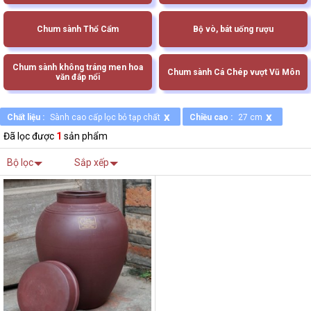
Chum sành Thổ Cẩm
Bộ vò, bát uống rượu
Chum sành không tráng men hoa
Chum sành Cá Chép vượt Vũ Môn
văn đắp nổi
x
x
Chất liệu :
Sành cao cấp lọc bỏ tạp chất
Chiều cao :
27 cm
Đã lọc được
1
sản phẩm
Bộ lọc
Sắp xếp