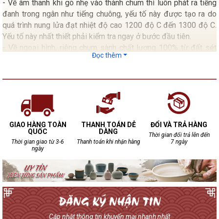
- Về âm thanh khi gõ nhẹ vào thành chum thì luôn phát ra tiếng
đanh trong ngân như tiếng chuông, yếu tố này được tạo ra do
quá trình nung lửa đạt nhiệt độ cao 1200 độ C đến 1300 độ C.
Yếu tố này nhất thiết phải kiểm tra ngay ở bước đầu tiên.
- Về ngoại hình, riêng chum sành chất lượng 100% từ đất sét
Đọc thêm
chum không bao giờ đạt tới độ bóng bẩy như các loại chum
tráng men.
- Kiểm tra mặt trong lẫn mặt ngoài của chum không xuất hiện
những dấu rạn nứt.
- Mặt trong nếu có Gồ ghề chấp nhận được do đặc tính sản
xuất thủ công cho nên 100 chum đều không giống nhau.
GIAO HÀNG TOÀN
THANH TOÁN DỄ
ĐỔI VÀ TRẢ HÀNG
QUỐC
DÀNG
Thời gian đổi trả lên đến
Thời gian giao từ 3-6
Thanh toán khi nhận hàng
7 ngày
ngày
Cập nhật thông tin khuyến mại nhanh nhất