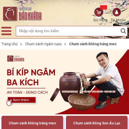
...
Giỏ hàng
Tài khoản
Trang chủ
Chum sành ngâm rượu
Chum sành không tráng men
Chum sành không tráng men
Chum sành Đông Sơn Âu Lạc