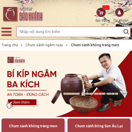
...
Giỏ hàng
Tài khoản
Trang chủ
Chum sành ngâm rượu
Chum sành không tráng men
Chum sành không tráng men
Chum sành Đông Sơn Âu Lạc