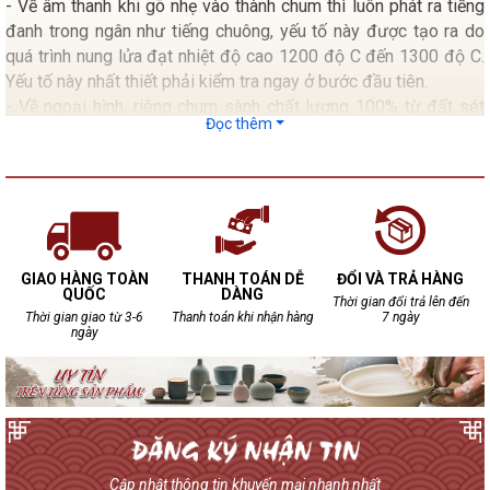
- Về âm thanh khi gõ nhẹ vào thành chum thì luôn phát ra tiếng
đanh trong ngân như tiếng chuông, yếu tố này được tạo ra do
quá trình nung lửa đạt nhiệt độ cao 1200 độ C đến 1300 độ C.
Yếu tố này nhất thiết phải kiểm tra ngay ở bước đầu tiên.
- Về ngoại hình, riêng chum sành chất lượng 100% từ đất sét
Đọc thêm
chum không bao giờ đạt tới độ bóng bẩy như các loại chum
tráng men.
- Kiểm tra mặt trong lẫn mặt ngoài của chum không xuất hiện
những dấu rạn nứt.
- Mặt trong nếu có Gồ ghề chấp nhận được do đặc tính sản
xuất thủ công cho nên 100 chum đều không giống nhau.
GIAO HÀNG TOÀN
THANH TOÁN DỄ
ĐỔI VÀ TRẢ HÀNG
QUỐC
DÀNG
Thời gian đổi trả lên đến
Thời gian giao từ 3-6
Thanh toán khi nhận hàng
7 ngày
ngày
Cập nhật thông tin khuyến mại nhanh nhất