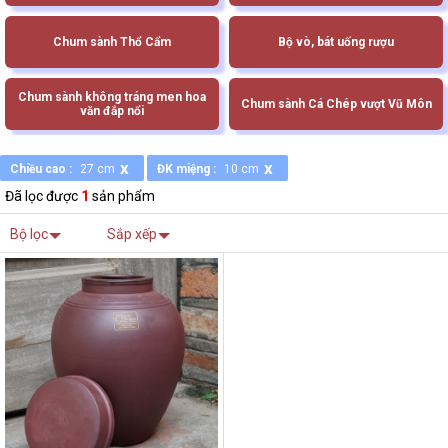
Chum sành Thổ Cẩm
Bộ vò, bát uống rượu
Chum sành không tráng men hoa
Chum sành Cá Chép vượt Vũ Môn
văn đắp nổi
x
x
Chiều cao :
27 cm
ĐK miệng :
10 cm
Đã lọc được
1
sản phẩm
Bộ lọc
Sắp xếp