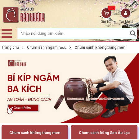
...
Giỏ hàng
Tài khoản
Trang chủ
Chum sành ngâm rượu
Chum sành không tráng men
Chum sành không tráng men
Chum sành Đông Sơn Âu Lạc