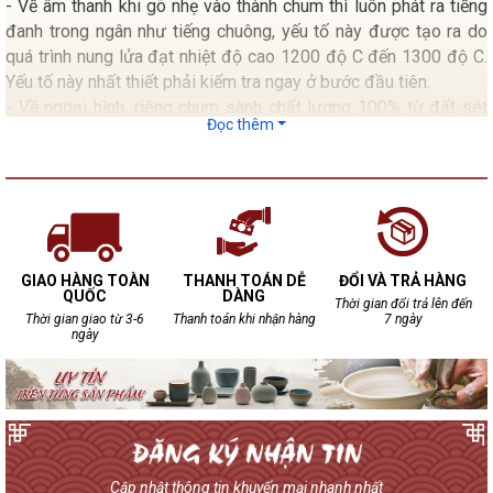
- Về âm thanh khi gõ nhẹ vào thành chum thì luôn phát ra tiếng
đanh trong ngân như tiếng chuông, yếu tố này được tạo ra do
quá trình nung lửa đạt nhiệt độ cao 1200 độ C đến 1300 độ C.
Yếu tố này nhất thiết phải kiểm tra ngay ở bước đầu tiên.
- Về ngoại hình, riêng chum sành chất lượng 100% từ đất sét
Đọc thêm
chum không bao giờ đạt tới độ bóng bẩy như các loại chum
tráng men.
- Kiểm tra mặt trong lẫn mặt ngoài của chum không xuất hiện
những dấu rạn nứt.
- Mặt trong nếu có Gồ ghề chấp nhận được do đặc tính sản
xuất thủ công cho nên 100 chum đều không giống nhau.
GIAO HÀNG TOÀN
THANH TOÁN DỄ
ĐỔI VÀ TRẢ HÀNG
QUỐC
DÀNG
Thời gian đổi trả lên đến
Thời gian giao từ 3-6
Thanh toán khi nhận hàng
7 ngày
ngày
Cập nhật thông tin khuyến mại nhanh nhất