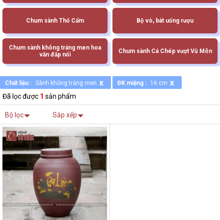
Chum sành Thổ Cẩm
Bộ vò, bát uống rượu
Chum sành không tráng men hoa
Chum sành Cá Chép vượt Vũ Môn
văn đắp nổi
x
x
Chất liệu :
Sành không tráng men
ĐK miệng :
16 cm
Đã lọc được
1
sản phẩm
Bộ lọc
Sắp xếp