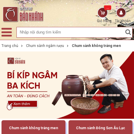
...
Giỏ hàng
Tài khoản
Trang chủ
Chum sành ngâm rượu
Chum sành không tráng men
Chum sành không tráng men
Chum sành Đông Sơn Âu Lạc