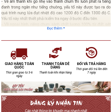
- Về âm thanh khi gõ nhẹ vào thành chum thì luôn phát ra tiếng
đanh trong ngân như tiếng chuông, yếu tố này được tạo ra do
quá trình nung lửa đạt nhiệt độ cao 1200 độ C đến 1300 độ C.
Yếu tố này nhất thiết phải kiểm tra ngay ở bước đầu tiên.
- Về ngoại hình, riêng chum sành chất lượng 100% từ đất sét
Đọc thêm
chum không bao giờ đạt tới độ bóng bẩy như các loại chum
tráng men.
- Kiểm tra mặt trong lẫn mặt ngoài của chum không xuất hiện
những dấu rạn nứt.
- Mặt trong nếu có Gồ ghề chấp nhận được do đặc tính sản
xuất thủ công cho nên 100 chum đều không giống nhau.
GIAO HÀNG TOÀN
THANH TOÁN DỄ
ĐỔI VÀ TRẢ HÀNG
QUỐC
DÀNG
Thời gian đổi trả lên đến
Thời gian giao từ 3-6
Thanh toán khi nhận hàng
7 ngày
ngày
Cập nhật thông tin khuyến mại nhanh nhất