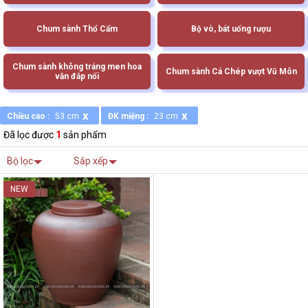
Chum sành Thổ Cẩm
Bộ vò, bát uống rượu
Chum sành không tráng men hoa
Chum sành Cá Chép vượt Vũ Môn
văn đắp nổi
x
x
Chiều cao :
53 cm
ĐK miệng :
23 cm
Đã lọc được
1
sản phẩm
Bộ lọc
Sắp xếp
NEW