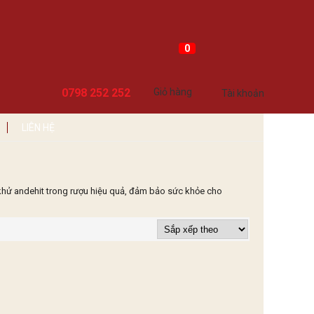
0
0798 252 252
Giỏ hàng
Tài khoản
LIÊN HỆ
khử andehit trong rượu hiệu quả, đảm bảo sức khỏe cho