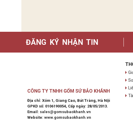
ĐĂNG KÝ NHẬN TIN
TH
Gi
Sơ
Li
CÔNG TY TNHH GỐM SỨ BẢO KHÁNH
Tà
Địa chỉ: Xóm 1, Giang Cao, Bát Tràng, Hà Nội
GPKD số: 0106190054, Cấp ngày: 28/05/2013.
Email:
sales@gomsubaokhanh.vn
Website:
www.gomsubaokhanh.vn