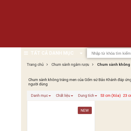
TẤT CẢ DANH MỤC
Trang chủ
Chum sành ngâm rượu
Chum sành không 
Chum sành không tráng men của Gốm sứ Bảo Khánh đáp ứng nhu
người dùng
Danh mục
Chất liệu
Dung tích
53 cm (Xóa)
23 c
NEW