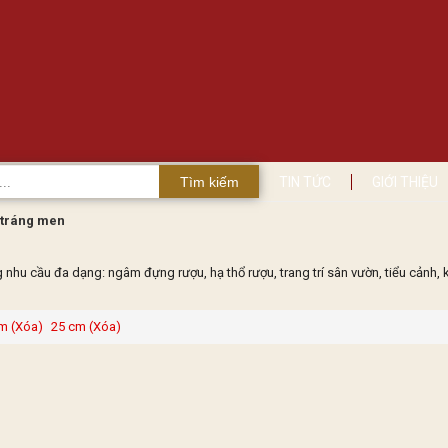
Tìm kiếm
TIN TỨC
GIỚI THIỆU
tráng men
 cầu đa dạng: ngâm đựng rượu, hạ thổ rượu, trang trí sân vườn, tiểu cảnh, 
m (Xóa)
25 cm (Xóa)