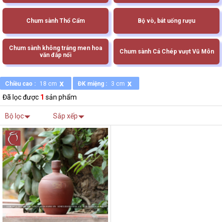
Chum sành Thổ Cẩm
Bộ vò, bát uống rượu
Chum sành không tráng men hoa
Chum sành Cá Chép vượt Vũ Môn
văn đắp nổi
x
x
Chiều cao :
18 cm
ĐK miệng :
3 cm
Đã lọc được
1
sản phẩm
Bộ lọc
Sắp xếp