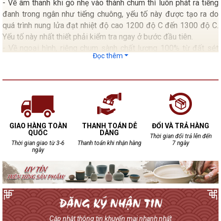
- Về âm thanh khi gõ nhẹ vào thành chum thì luôn phát ra tiếng
đanh trong ngân như tiếng chuông, yếu tố này được tạo ra do
quá trình nung lửa đạt nhiệt độ cao 1200 độ C đến 1300 độ C.
Yếu tố này nhất thiết phải kiểm tra ngay ở bước đầu tiên.
- Về ngoại hình, riêng chum sành chất lượng 100% từ đất sét
Đọc thêm
chum không bao giờ đạt tới độ bóng bẩy như các loại chum
tráng men.
- Kiểm tra mặt trong lẫn mặt ngoài của chum không xuất hiện
những dấu rạn nứt.
- Mặt trong nếu có Gồ ghề chấp nhận được do đặc tính sản
xuất thủ công cho nên 100 chum đều không giống nhau.
GIAO HÀNG TOÀN
THANH TOÁN DỄ
ĐỔI VÀ TRẢ HÀNG
QUỐC
DÀNG
Thời gian đổi trả lên đến
Thời gian giao từ 3-6
Thanh toán khi nhận hàng
7 ngày
ngày
Cập nhật thông tin khuyến mại nhanh nhất