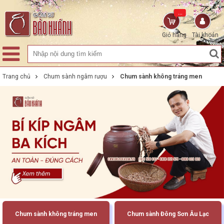
...
Giỏ hàng
Tài khoản
Trang chủ
Chum sành ngâm rượu
Chum sành không tráng men
Chum sành không tráng men
Chum sành Đông Sơn Âu Lạc