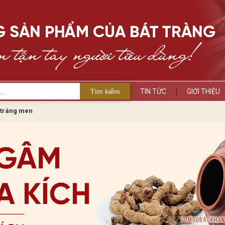
Tìm kiếm
TIN TỨC
GIỚI THIỆU
tráng men