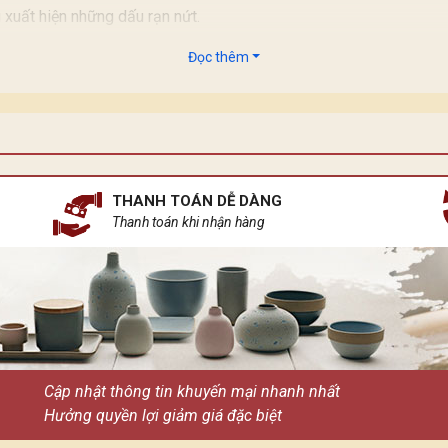
 xuất hiện những dấu rạn nứt.
tính sản xuất thủ công cho nên 100 chum đều không giống nhau.
Đọc thêm
THANH TOÁN DỄ DÀNG
Thanh toán khi nhận hàng
Cập nhật thông tin khuyến mại nhanh nhất
Hưởng quyền lợi giảm giá đặc biệt