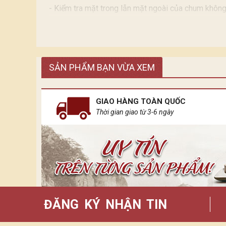
- Kiểm tra mặt trong lẫn mặt ngoài của chum không
- Mặt trong nếu có Gồ ghề chấp nhận được do đặc 
SẢN PHẨM BẠN VỪA XEM
GIAO HÀNG TOÀN QUỐC
Thời gian giao từ 3-6 ngày
ĐĂNG KÝ NHẬN TIN