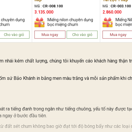
Mã :
CR-008.100
Mã :
CR-003.100
3.135.000
2.860.000
n chuyên dụng
Miếng nilon chuyên dụng
Miếng Ni
 chum
bọc miệng chum
bọc miệ
Cho vào giỏ
Mua ngay
Cho vào giỏ
Mua ngay
àm nhái kém chất lượng, chúng tôi khuyến cáo khách hàng thận 
Gốm sứ Bảo Khánh in bằng men màu trắng và mỗi sản phẩm khi chú
hát ra tiếng đanh trong ngân như tiếng chuông, yếu tố này được tạ
ra ngay ở bước đầu tiên.
từ đất sét chum không bao giờ đạt tới độ bóng bẩy như các loại