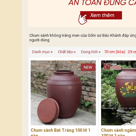
Chum sành không tráng men của Gốm sứ Bảo Khánh đáp ứng nhu
người dùng
Danh mục
Chất liệu
Dung tích
70 cm (Xóa)
29 c
NEW
Chum sành Bát Tràng 100 lít 1
Chum sành ngâm 
nắp
100 lit 2 nắp