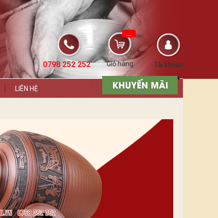
...
0798 252 252
Giỏ hàng
Tài khoản
LIÊN HỆ