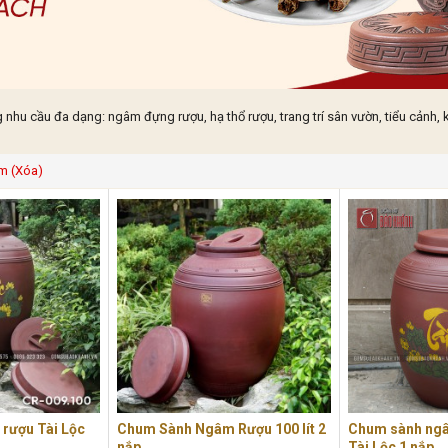
 cầu đa dạng: ngâm đựng rượu, hạ thổ rượu, trang trí sân vườn, tiểu cảnh, 
m (Xóa)
rượu Tài Lộc
Chum Sành Ngâm Rượu 100 lít 2
Chum sành ngâm
nắp
Tài Lộc 1 nắp