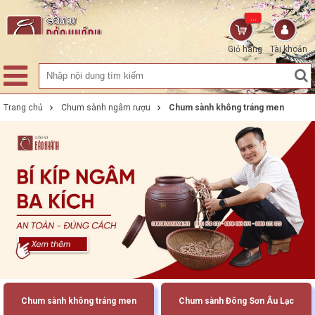
...
Giỏ hàng
Tài khoản
Trang chủ
Chum sành ngâm rượu
Chum sành không tráng men
Chum sành không tráng men
Chum sành Đông Sơn Âu Lạc