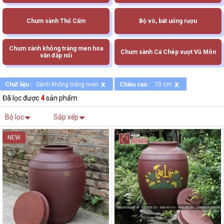
Chum sành Thổ Cẩm
Bộ vò, bát uống rượu
Chum sành không tráng men hoa
Chum sành Cá Chép vượt Vũ Môn
văn đắp nổi
x
x
Chất liệu :
Sành không tráng men
Chiều cao :
70 cm
Đã lọc được
4
sản phẩm
Bộ lọc
Sắp xếp
NEW