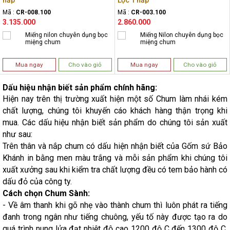
nắp
Lộc 1 nắp
Mã :
CR-008.100
Mã :
CR-003.100
3.135.000
2.860.000
Miếng nilon chuyên dụng bọc
Miếng Nilon chuyên dụng bọc
miệng chum
miệng chum
Mua ngay
Cho vào giỏ
Mua ngay
Cho vào giỏ
Dấu hiệu nhận biết sản phẩm chính hãng:
Hiện nay trên thị trường xuất hiện một số Chum làm nhái kém
chất lượng, chúng tôi khuyến cáo khách hàng thận trọng khi
mua. Các dấu hiệu nhận biết sản phẩm do chúng tôi sản xuất
như sau:
Trên thân và nắp chum có dấu hiện nhận biết của Gốm sứ Bảo
Khánh in bằng men màu trắng và mỗi sản phẩm khi chúng tôi
xuất xưởng sau khi kiểm tra chất lượng đều có tem bảo hành có
dấu đỏ của công ty.
Cách chọn Chum Sành:
- Về âm thanh khi gõ nhẹ vào thành chum thì luôn phát ra tiếng
đanh trong ngân như tiếng chuông, yếu tố này được tạo ra do
quá trình nung lửa đạt nhiệt độ cao 1200 độ C đến 1300 độ C.