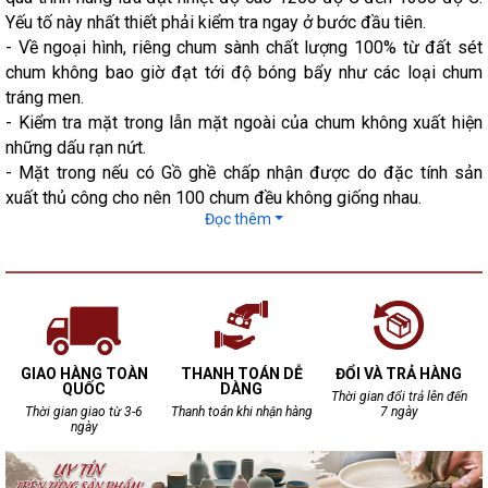
Yếu tố này nhất thiết phải kiểm tra ngay ở bước đầu tiên.
- Về ngoại hình, riêng chum sành chất lượng 100% từ đất sét
chum không bao giờ đạt tới độ bóng bẩy như các loại chum
tráng men.
- Kiểm tra mặt trong lẫn mặt ngoài của chum không xuất hiện
những dấu rạn nứt.
- Mặt trong nếu có Gồ ghề chấp nhận được do đặc tính sản
xuất thủ công cho nên 100 chum đều không giống nhau.
Đọc thêm
GIAO HÀNG TOÀN
THANH TOÁN DỄ
ĐỔI VÀ TRẢ HÀNG
QUỐC
DÀNG
Thời gian đổi trả lên đến
Thời gian giao từ 3-6
Thanh toán khi nhận hàng
7 ngày
ngày