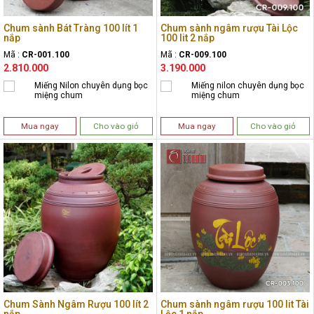
Chum sành Bát Tràng 100 lít 1
Chum sành ngâm rượu Tài Lộc
nắp
100 lit 2 nắp
Mã :
CR-001.100
Mã :
CR-009.100
2.810.000
3.190.000
Miếng Nilon chuyên dụng bọc
Miếng nilon chuyên dụng bọc
miệng chum
miệng chum
Mua ngay
Cho vào giỏ
Mua ngay
Cho vào giỏ
Chum Sành Ngâm Rượu 100 lít 2
Chum sành ngâm rượu 100 lit Tài