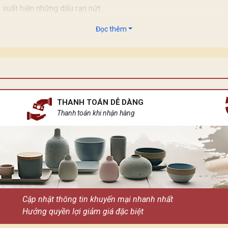
 xuất hiện những dấu rạn nứt.
tính sản xuất thủ công cho nên 100 chum đều không giống nhau.
Đọc thêm
THANH TOÁN DỄ DÀNG
Thanh toán khi nhận hàng
Cập nhật thông tin khuyến mại nhanh nhất
Hưởng quyền lợi giảm giá đặc biệt