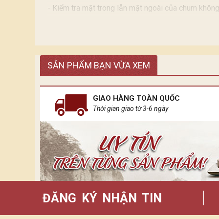
- Kiểm tra mặt trong lẫn mặt ngoài của chum không
- Mặt trong nếu có Gồ ghề chấp nhận được do đặc 
SẢN PHẨM BẠN VỪA XEM
GIAO HÀNG TOÀN QUỐC
Thời gian giao từ 3-6 ngày
ĐĂNG KÝ NHẬN TIN