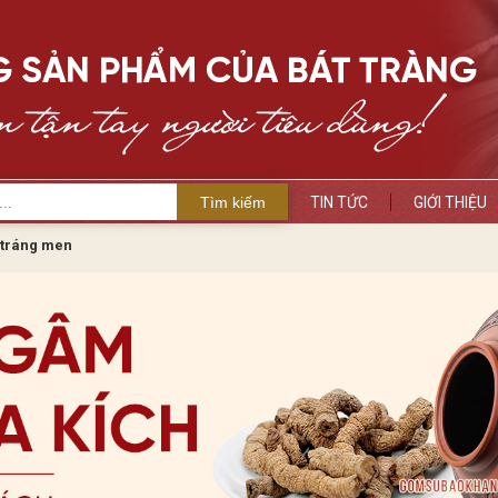
Tìm kiếm
TIN TỨC
GIỚI THIỆU
tráng men