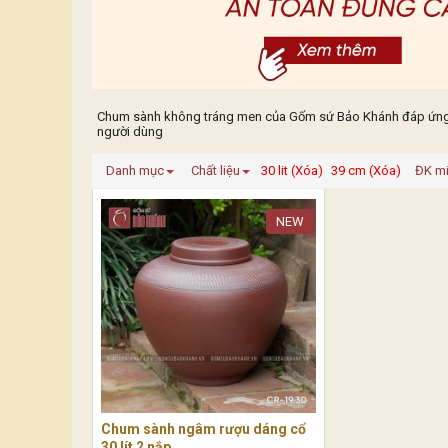
Chum sành không tráng men của Gốm sứ Bảo Khánh đáp ứng nhu
người dùng
Danh mục
Chất liệu
30 lit (Xóa)
39 cm (Xóa)
ĐK m
NEW
Chum sành ngâm rượu dáng cổ
30 lít 2 nắp