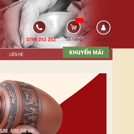
...
0798 252 252
Giỏ hàng
Tài khoản
LIÊN HỆ