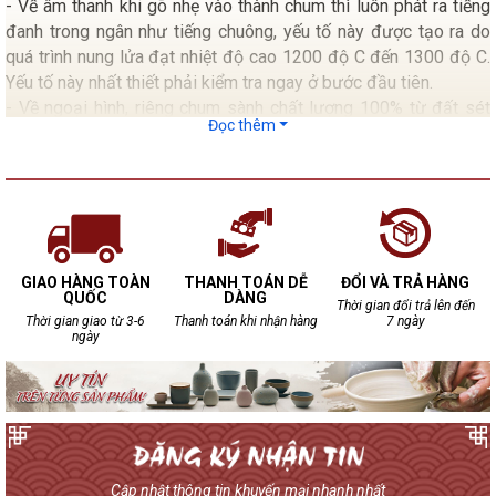
- Về âm thanh khi gõ nhẹ vào thành chum thì luôn phát ra tiếng
đanh trong ngân như tiếng chuông, yếu tố này được tạo ra do
quá trình nung lửa đạt nhiệt độ cao 1200 độ C đến 1300 độ C.
Yếu tố này nhất thiết phải kiểm tra ngay ở bước đầu tiên.
- Về ngoại hình, riêng chum sành chất lượng 100% từ đất sét
Đọc thêm
chum không bao giờ đạt tới độ bóng bẩy như các loại chum
tráng men.
- Kiểm tra mặt trong lẫn mặt ngoài của chum không xuất hiện
những dấu rạn nứt.
- Mặt trong nếu có Gồ ghề chấp nhận được do đặc tính sản
xuất thủ công cho nên 100 chum đều không giống nhau.
GIAO HÀNG TOÀN
THANH TOÁN DỄ
ĐỔI VÀ TRẢ HÀNG
QUỐC
DÀNG
Thời gian đổi trả lên đến
Thời gian giao từ 3-6
Thanh toán khi nhận hàng
7 ngày
ngày
Cập nhật thông tin khuyến mại nhanh nhất