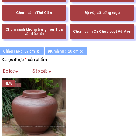
Chum sành Thổ Cẩm
Bộ vò, bát uống rượu
Chum sành không tráng men hoa
Chum sành Cá Chép vượt Vũ Môn
văn đắp nổi
x
x
Chiều cao :
39 cm
ĐK miệng :
20 cm
Đã lọc được
1
sản phẩm
Bộ lọc
Sắp xếp
NEW