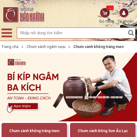
...
Giỏ hàng
Tài khoản
Trang chủ
Chum sành ngâm rượu
Chum sành không tráng men
Chum sành không tráng men
Chum sành Đông Sơn Âu Lạc