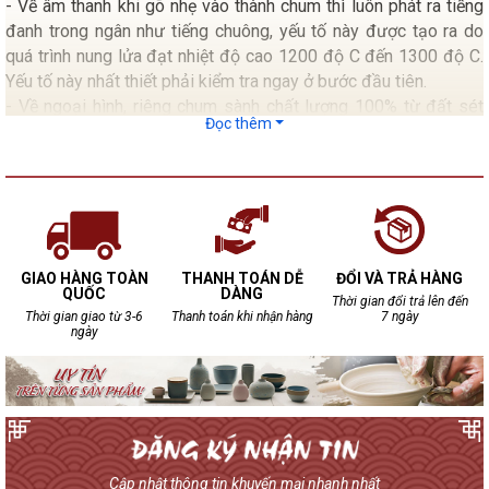
- Về âm thanh khi gõ nhẹ vào thành chum thì luôn phát ra tiếng
đanh trong ngân như tiếng chuông, yếu tố này được tạo ra do
quá trình nung lửa đạt nhiệt độ cao 1200 độ C đến 1300 độ C.
Yếu tố này nhất thiết phải kiểm tra ngay ở bước đầu tiên.
- Về ngoại hình, riêng chum sành chất lượng 100% từ đất sét
Đọc thêm
chum không bao giờ đạt tới độ bóng bẩy như các loại chum
tráng men.
- Kiểm tra mặt trong lẫn mặt ngoài của chum không xuất hiện
những dấu rạn nứt.
- Mặt trong nếu có Gồ ghề chấp nhận được do đặc tính sản
xuất thủ công cho nên 100 chum đều không giống nhau.
GIAO HÀNG TOÀN
THANH TOÁN DỄ
ĐỔI VÀ TRẢ HÀNG
QUỐC
DÀNG
Thời gian đổi trả lên đến
Thời gian giao từ 3-6
Thanh toán khi nhận hàng
7 ngày
ngày
Cập nhật thông tin khuyến mại nhanh nhất