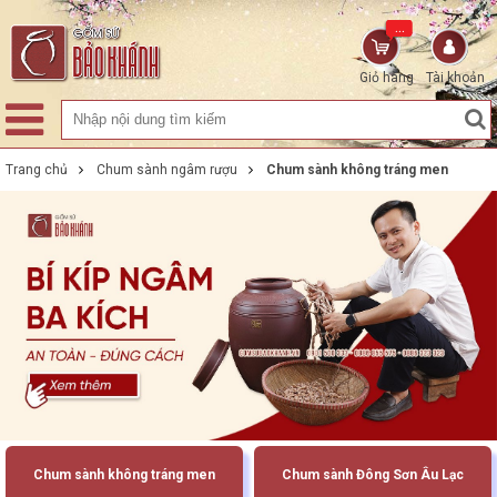
...
Giỏ hàng
Tài khoản
Trang chủ
Chum sành ngâm rượu
Chum sành không tráng men
Chum sành không tráng men
Chum sành Đông Sơn Âu Lạc