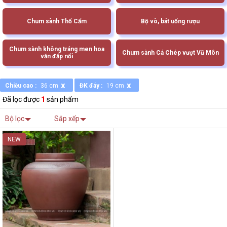
Chum sành Thổ Cẩm
Bộ vò, bát uống rượu
Chum sành không tráng men hoa
Chum sành Cá Chép vượt Vũ Môn
văn đắp nổi
x
x
Chiều cao :
36 cm
ĐK đáy :
19 cm
Đã lọc được
1
sản phẩm
Bộ lọc
Sắp xếp
NEW