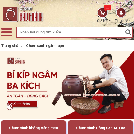
...
Giỏ hàng
Tài khoản
Trang chủ
Chum sành ngâm rượu
Chum sành không tráng men
Chum sành Đông Sơn Âu Lạc