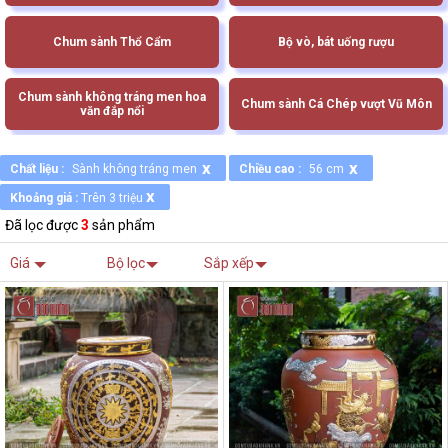
Chum sành Thổ Cẩm
Bộ vò, bát uống rượu
Chum sành không tráng men hoa
Chum sành Cá Chép vượt Vũ Môn
văn đắp nổi
x
x
Chất liệu :
Sành không tráng men
Chiều cao :
56 cm
x
Khoảng giá :
Trên 3 triệu
Đã lọc được
3
sản phẩm
Giá
Bộ lọc
Sắp xếp