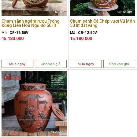
Chum sành ngâm rượu Trống
Chum sành Cá Chép vượt Vũ Môn
Đồng Liên Hoa Ngũ Đồ 50 lít
50 lít dát vàng
Mã :
CR-16.50V
Mã :
CR-12.50V
15.180.000
15.180.000
Mua ngay
Cho vào giỏ
Mua ngay
Cho vào giỏ