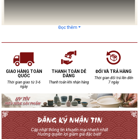
Đọc thêm
GIAO HÀNG TOÀN
THANH TOÁN DỄ
ĐỔI VÀ TRẢ HÀNG
QUỐC
DÀNG
Ưu điểm các dòng chum sành ngâm rượu tại Bảo
Thời gian đổi trả lên đến
Thời gian giao từ 3-6
Thanh toán khi nhận hàng
7 ngày
Khánh
ngày
Để mua được những sản phẩm chum sành chất
lượng, bạn nên đến những địa chỉ uy tín. Gốm sứ Bảo
Khánh là một trong những thương hiệu uy tín nhất
được hàng nghìn người tiêu dùng trong và ngoài
nước lựa chọn.
Chum sành ngâm rượu Bảo Khánh mang những ưu
Cập nhật thông tin khuyến mại nhanh nhất
Hưởng quyền lợi giảm giá đặc biệt!
điểm: