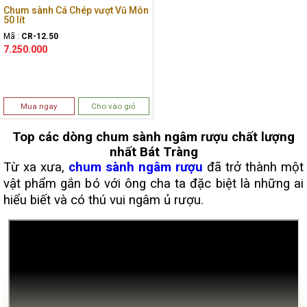
Chum sành Cá Chép vượt Vũ Môn
50 lít
Mã :
CR-12.50
7.250.000
Mua ngay
Cho vào giỏ
Top các dòng chum sành ngâm rượu chất lượng
nhất Bát Tràng
Từ xa xưa,
chum sành ngâm rượu
đã trở thành một
vật phẩm gắn bó với ông cha ta đặc biệt là những ai
hiểu biết và có thú vui ngâm ủ rượu.