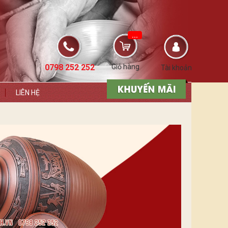
...
0798 252 252
Giỏ hàng
Tài khoản
LIÊN HỆ