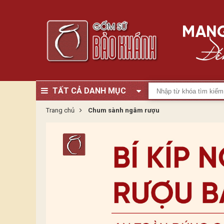
TẤT CẢ DANH MỤC
Trang chủ
Chum sành ngâm rượu