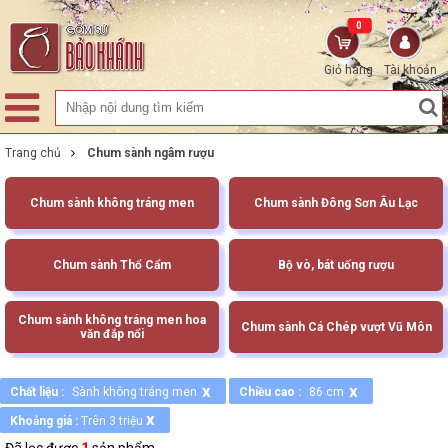
0
Giỏ hàng
Tài khoản
Trang chủ
Chum sành ngâm rượu
Chum sành không tráng men
Chum sành Đông Sơn Âu Lạc
Chum sành Thổ Cẩm
Bộ vò, bát uống rượu
Chum sành không tráng men hoa
Chum sành Cá Chép vượt Vũ Môn
văn đắp nổi
x
x
Chất liệu :
Sành không tráng men
Chiều cao :
86 cm
x
Khoảng giá :
Trên 3 triệu