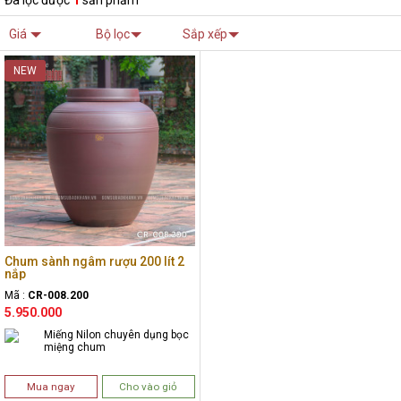
Đã lọc được
1
sản phẩm
Giá
Bộ lọc
Sắp xếp
NEW
Chum sành ngâm rượu 200 lít 2
nắp
Mã :
CR-008.200
5.950.000
Miếng Nilon chuyên dụng bọc
miệng chum
Mua ngay
Cho vào giỏ