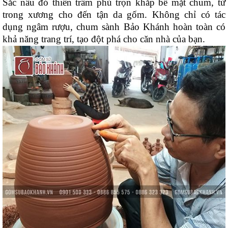
Sắc nâu đỏ thiên trầm phủ trọn khắp bề mặt chum, từ
trong xương cho đến tận da gốm. Không chỉ có tác
dụng ngâm rượu, chum sành Bảo Khánh hoàn toàn có
khả năng trang trí, tạo đột phá cho căn nhà của bạn.