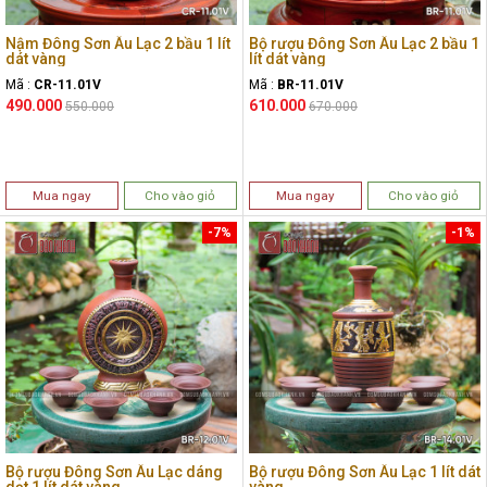
Nậm Đông Sơn Âu Lạc 2 bầu 1 lít
Bộ rượu Đông Sơn Âu Lạc 2 bầu 1
dát vàng
lít dát vàng
Mã :
CR-11.01V
Mã :
BR-11.01V
490.000
610.000
550.000
670.000
Mua ngay
Cho vào giỏ
Mua ngay
Cho vào giỏ
-7%
-1%
Bộ rượu Đông Sơn Âu Lạc dáng
Bộ rượu Đông Sơn Âu Lạc 1 lít dát