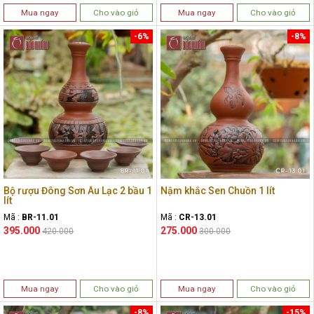
Mua ngay
Cho vào giỏ
Mua ngay
Cho vào giỏ
-6%
-8%
Bộ rượu Đông Sơn Âu Lạc 2 bầu 1
Nậm khắc Sen Chuồn 1 lít
lít
Mã :
BR-11.01
Mã :
CR-13.01
395.000
275.000
420.000
300.000
Mua ngay
Cho vào giỏ
Mua ngay
Cho vào giỏ
-8%
-15%