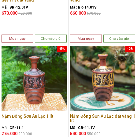
dẹt 1 lít dát vàng
vàng
Mã :
BR-12.01V
Mã :
BR-14.01V
670.000
660.000
720.000
670.000
Mua ngay
Cho vào giỏ
Mua ngay
Cho vào giỏ
-5%
-2%
Nậm Đông Sơn Âu Lạc 1 lít
Nậm Đông Sơn Âu Lạc dát vàng 1
lít
Mã :
CR-11.1
Mã :
CR-11.1V
275.000
540.000
290.000
550.000