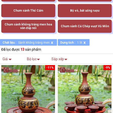
Chum sành Thổ Cẩm
Bộ vò, bát uống rượu
Chum sành không tráng men hoa
Chum sành Cá Chép vượt Vũ Môn
văn đắp nổi
x
x
Chất liệu :
Sành không tráng men
Dung tích :
1 lit
Đã lọc được
13
sản phẩm
Giá
Bộ lọc
Sắp xếp
-11%
-9%