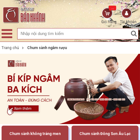
...
Giỏ hàng
Tài khoản
Trang chủ
Chum sành ngâm rượu
Chum sành không tráng men
Chum sành Đông Sơn Âu Lạc