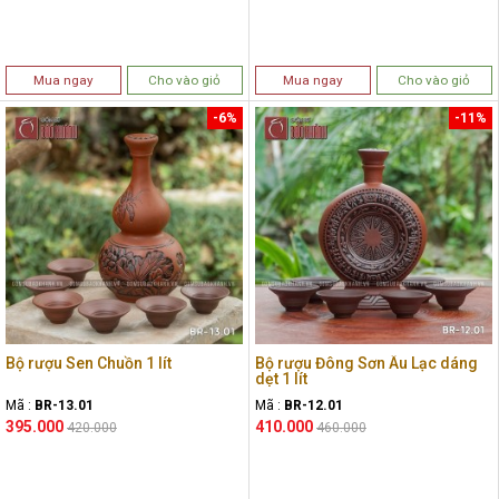
Mua ngay
Cho vào giỏ
Mua ngay
Cho vào giỏ
-6%
-11%
Bộ rượu Sen Chuồn 1 lít
Bộ rượu Đông Sơn Âu Lạc dáng
dẹt 1 lít
Mã :
BR-13.01
Mã :
BR-12.01
395.000
410.000
420.000
460.000