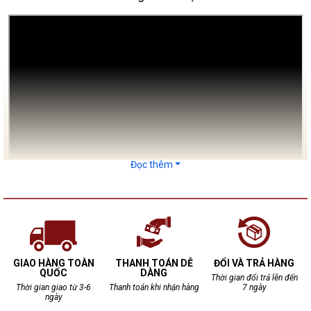
Đọc thêm
GIAO HÀNG TOÀN
THANH TOÁN DỄ
ĐỔI VÀ TRẢ HÀNG
QUỐC
DÀNG
Ưu điểm các dòng chum sành ngâm rượu tại Bảo
Thời gian đổi trả lên đến
Thời gian giao từ 3-6
Thanh toán khi nhận hàng
7 ngày
Khánh
ngày
Để mua được những sản phẩm chum sành chất