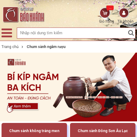
...
Giỏ hàng
Tài khoản
Trang chủ
Chum sành ngâm rượu
Chum sành không tráng men
Chum sành Đông Sơn Âu Lạc