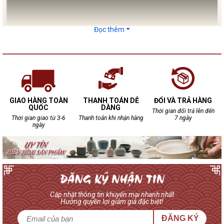
Đọc thêm
GIAO HÀNG TOÀN
THANH TOÁN DỄ
ĐỔI VÀ TRẢ HÀNG
QUỐC
DÀNG
Ưu điểm các dòng chum sành ngâm rượu tại Bảo
Thời gian đổi trả lên đến
Thời gian giao từ 3-6
Thanh toán khi nhận hàng
7 ngày
Khánh
ngày
Để mua được những sản phẩm chum sành chất
lượng, bạn nên đến những địa chỉ uy tín. Gốm sứ Bảo
Khánh là một trong những thương hiệu uy tín nhất
được hàng nghìn người tiêu dùng trong và ngoài
nước lựa chọn.
Chum sành ngâm rượu Bảo Khánh mang những ưu
Cập nhật thông tin khuyến mại nhanh nhất
Hưởng quyền lợi giảm giá đặc biệt!
điểm:
Thẩm mỹ tuyệt vời
ĐĂNG KÝ