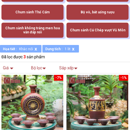
Chum sành Thổ Cẩm
Bộ vò, bát uống rượu
Chum sành không tráng men hoa
Chum sành Cá Chép vượt Vũ Môn
văn đắp nổi
x
x
Họa tiết :
Khắc nổi
Dung tích :
1 lit
Đã lọc được
3
sản phẩm
Giá
Bộ lọc
Sắp xếp
-7%
-1%