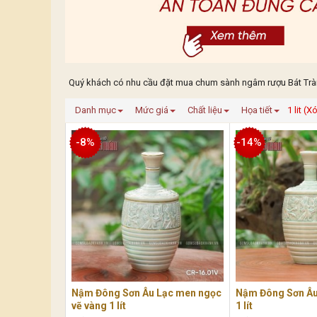
Quý khách có nhu cầu đặt mua chum sành ngâm rượu Bát Tràng
Danh mục
Mức giá
Chất liệu
Họa tiết
1 lit (X
-8%
-14%
Nậm Đông Sơn Âu Lạc men ngọc
Nậm Đông Sơn Âu
vẽ vàng 1 lít
1 lít