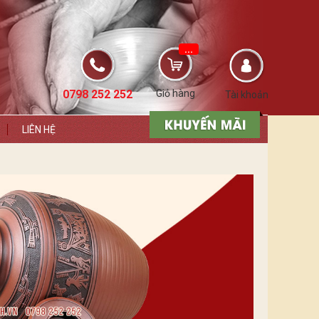
...
0798 252 252
Giỏ hàng
Tài khoản
LIÊN HỆ