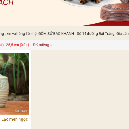
 , xin vui lòng liên hệ: GỐM SỨ BẢO KHÁNH - Số 14 đường Bát Tràng, Gia Lâm,
óa)
25,5 cm (Xóa)
ĐK miệng
 Lạc men ngọc