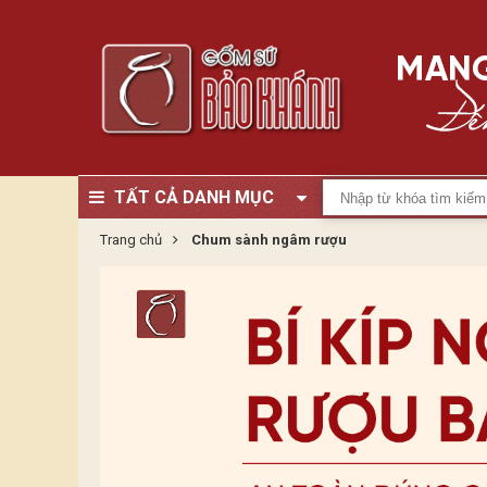
TẤT CẢ DANH MỤC
Trang chủ
Chum sành ngâm rượu