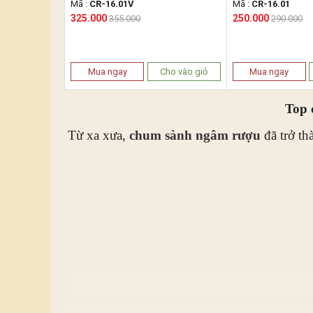
Mã :
CR-16.01V
Mã :
CR-16.01
325.000
250.000
355.000
290.000
Mua ngay
Cho vào giỏ
Mua ngay
Top 
Từ xa xưa,
chum sành ngâm rượu
đã trở th