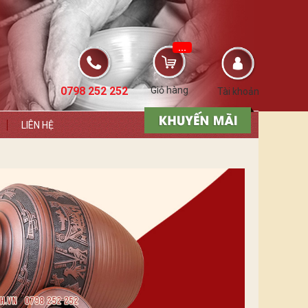
...
0798 252 252
Giỏ hàng
Tài khoản
LIÊN HỆ