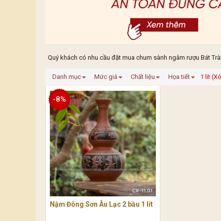
Quý khách có nhu cầu đặt mua chum sành ngâm rượu Bát Tràng
Danh mục
Mức giá
Chất liệu
Họa tiết
1 lit (X
-8%
Nậm Đông Sơn Âu Lạc 2 bầu 1 lít