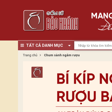
TẤT CẢ DANH MỤC
Trang chủ
Chum sành ngâm rượu