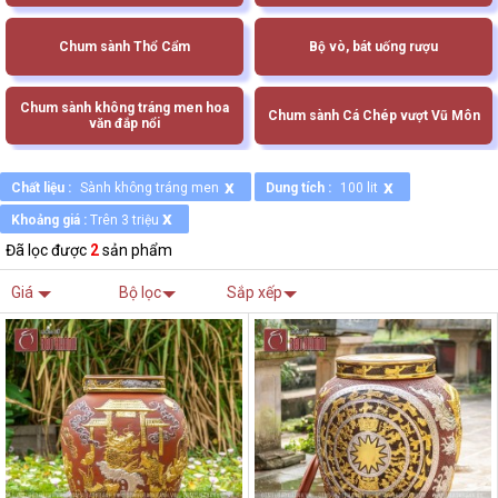
Chum sành Thổ Cẩm
Bộ vò, bát uống rượu
Chum sành không tráng men hoa
Chum sành Cá Chép vượt Vũ Môn
văn đắp nổi
x
x
Chất liệu :
Sành không tráng men
Dung tích :
100 lit
x
Khoảng giá :
Trên 3 triệu
Đã lọc được
2
sản phẩm
Giá
Bộ lọc
Sắp xếp