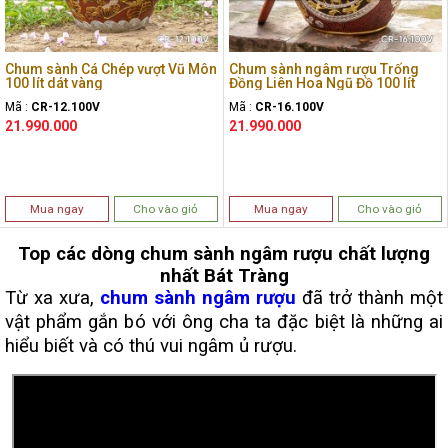
Chum sành Cá Chép vượt Vũ Môn
Chum sành ngâm rượu Trống
100 lít dát vàng
Đồng Liên Hoa Ngũ Đồ 100 lít
Mã :
CR-12.100V
Mã :
CR-16.100V
21.990.000
21.990.000
Mua ngay
Cho vào giỏ
Mua ngay
Cho vào giỏ
Top các dòng chum sành ngâm rượu chất lượng
nhất Bát Tràng
Từ xa xưa,
chum sành ngâm rượu
đã trở thành một
vật phẩm gắn bó với ông cha ta đặc biệt là những ai
hiểu biết và có thú vui ngâm ủ rượu.