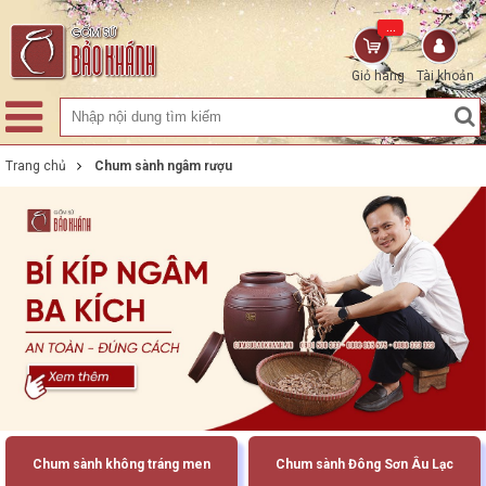
...
Giỏ hàng
Tài khoản
Trang chủ
Chum sành ngâm rượu
Chum sành không tráng men
Chum sành Đông Sơn Âu Lạc