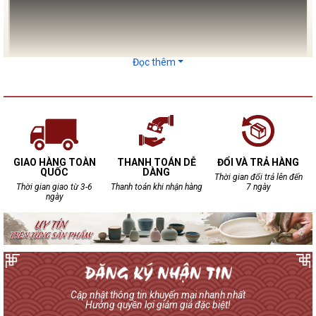
Đọc thêm
GIAO HÀNG TOÀN
THANH TOÁN DỄ
ĐỔI VÀ TRẢ HÀNG
QUỐC
DÀNG
Ưu điểm các dòng chum sành ngâm rượu tại Bảo
Thời gian đổi trả lên đến
Thời gian giao từ 3-6
Thanh toán khi nhận hàng
7 ngày
Khánh
ngày
Để mua được những sản phẩm chum sành chất
lượng, bạn nên đến những địa chỉ uy tín. Gốm sứ Bảo
Khánh là một trong những thương hiệu uy tín nhất
được hàng nghìn người tiêu dùng trong và ngoài
nước lựa chọn.
Chum sành ngâm rượu Bảo Khánh mang những ưu
Cập nhật thông tin khuyến mại nhanh nhất
Hưởng quyền lợi giảm giá đặc biệt!
điểm: