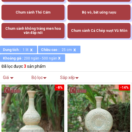
Chum sành Thổ Cẩm
Bộ vò, bát uống rượu
Chum sành không tráng men hoa
Chum sành Cá Chép vượt Vũ Môn
văn đắp nổi
x
x
Dung tích :
1 lit
Chiều cao :
25 cm
x
Khoảng giá :
200 ngàn - 500 ngàn
Đã lọc được
3
sản phẩm
Giá
Bộ lọc
Sắp xếp
-8%
-14%