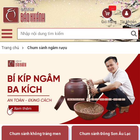
...
Giỏ hàng
Tài khoản
Trang chủ
Chum sành ngâm rượu
Chum sành không tráng men
Chum sành Đông Sơn Âu Lạc