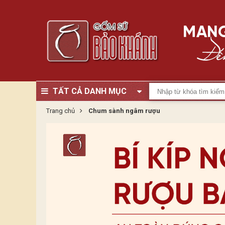
TẤT CẢ DANH MỤC
Trang chủ
Chum sành ngâm rượu