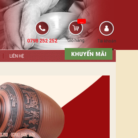
...
0798 252 252
Giỏ hàng
Tài khoản
LIÊN HỆ