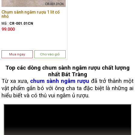
Chum sành ngâm rượu 1 lit cổ
nhỏ
Mã :
CR-001.01CN
99.000
Mua ngay
Cho vào giỏ
Top các dòng chum sành ngâm rượu chất lượng
nhất Bát Tràng
Từ xa xưa,
chum sành ngâm rượu
đã trở thành một
vật phẩm gắn bó với ông cha ta đặc biệt là những ai
hiểu biết và có thú vui ngâm ủ rượu.