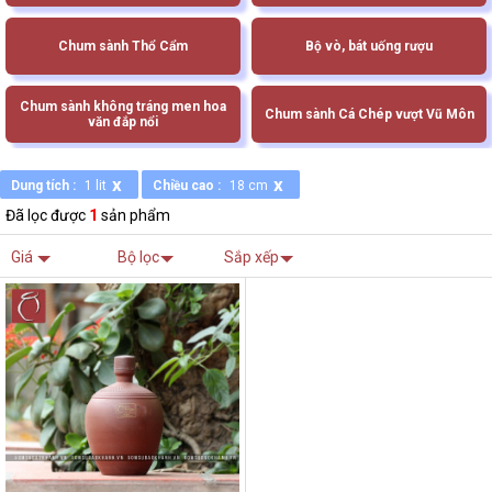
Chum sành Thổ Cẩm
Bộ vò, bát uống rượu
Chum sành không tráng men hoa
Chum sành Cá Chép vượt Vũ Môn
văn đắp nổi
x
x
Dung tích :
1 lit
Chiều cao :
18 cm
Đã lọc được
1
sản phẩm
Giá
Bộ lọc
Sắp xếp