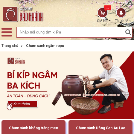
...
Giỏ hàng
Tài khoản
Trang chủ
Chum sành ngâm rượu
Chum sành không tráng men
Chum sành Đông Sơn Âu Lạc