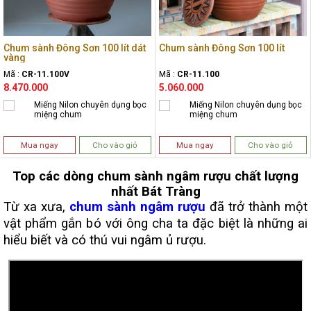
Chum sành Đông Sơn 100 lít dát
Chum sành Đông Sơn 100 lít
vàng
Mã :
CR-11.100V
Mã :
CR-11.100
8.470.000
5.060.000
Miếng Nilon chuyên dụng bọc
Miếng Nilon chuyên dụng bọc
miệng chum
miệng chum
Mua ngay
Cho vào giỏ
Mua ngay
Cho vào giỏ
Top các dòng chum sành ngâm rượu chất lượng
nhất Bát Tràng
Từ xa xưa,
chum sành ngâm rượu
đã trở thành một
vật phẩm gắn bó với ông cha ta đặc biệt là những ai
hiểu biết và có thú vui ngâm ủ rượu.