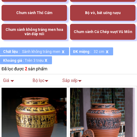
Chum sành Thổ Cẩm
Bộ vò, bát uống rượu
Chum sành không tráng men hoa
Chum sành Cá Chép vượt Vũ Môn
văn đắp nổi
x
x
Chất liệu :
Sành không tráng men
ĐK miệng :
32 cm
x
Khoảng giá :
Trên 3 triệu
Đã lọc được
2
sản phẩm
Giá
Bộ lọc
Sắp xếp