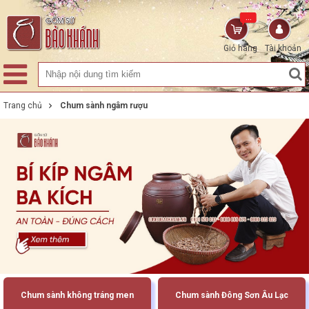
...
Giỏ hàng
Tài khoản
Trang chủ
Chum sành ngâm rượu
Chum sành không tráng men
Chum sành Đông Sơn Âu Lạc