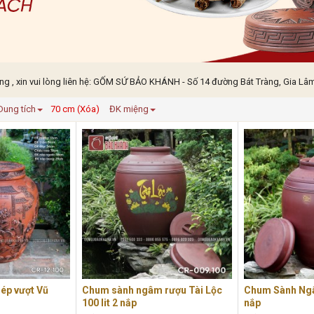
 , xin vui lòng liên hệ: GỐM SỨ BẢO KHÁNH - Số 14 đường Bát Tràng, Gia Lâm,
Dung tích
70 cm (Xóa)
ĐK miệng
ép vượt Vũ
Chum sành ngâm rượu Tài Lộc
Chum Sành Ngâ
100 lit 2 nắp
nắp