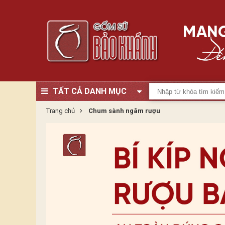
TẤT CẢ DANH MỤC
Trang chủ
Chum sành ngâm rượu