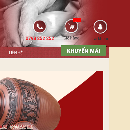
...
0798 252 252
Giỏ hàng
Tài khoản
LIÊN HỆ