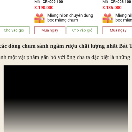
Mã :
CR-009.100
Mã :
CR-008.100
3.190.000
3.135.000
Miếng nilon chuyên dụng
Miếng ni
bọc miệng chum
bọc miệ
Cho vào giỏ
Mua ngay
Cho vào giỏ
Mua ngay
các dòng chum sành ngâm rượu chất lượng nhất Bát 
ành một vật phẩm gắn bó với ông cha ta đặc biệt là những 