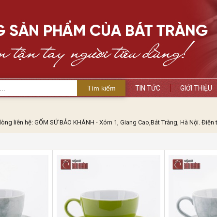
Tìm kiếm
TIN TỨC
GIỚI THIỆU
i lòng liên hệ: GỐM SỨ BẢO KHÁNH - Xóm 1, Giang Cao,Bát Tràng, Hà Nội. Điện