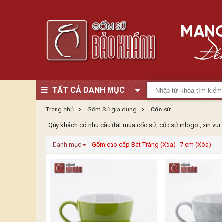
TẤT CẢ DANH MỤC
Trang chủ
Gốm Sứ gia dụng
Cốc sứ
Qúy khách có nhu cầu đặt mua cốc sứ, cốc sứ inlogo , xin vu
Danh mục
Gốm cao cấp Bát Tràng (Xóa)
7 cm (Xóa)