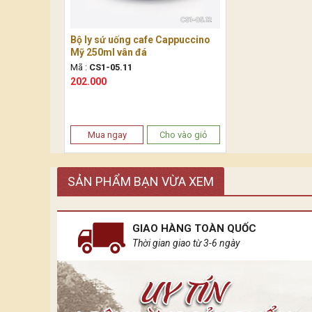
Bộ ly sứ uống cafe Cappuccino
Mỹ 250ml vân đá
Mã :
CS1-05.11
202.000
Mua ngay
Cho vào giỏ
SẢN PHẨM BẠN VỪA XEM
GIAO HÀNG TOÀN QUỐC
Thời gian giao từ 3-6 ngày