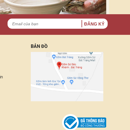
ĐĂNG KÝ
BẢN ĐỒ
in