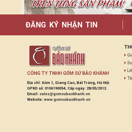
ĐĂNG KÝ NHẬN TIN
TH
Gi
Sơ
Li
CÔNG TY TNHH GỐM SỨ BẢO KHÁNH
Tà
Địa chỉ: Xóm 1, Giang Cao, Bát Tràng, Hà Nội
GPKD số: 0106190054, Cấp ngày: 28/05/2013.
Email:
sales@gomsubaokhanh.vn
Website:
www.gomsubaokhanh.vn