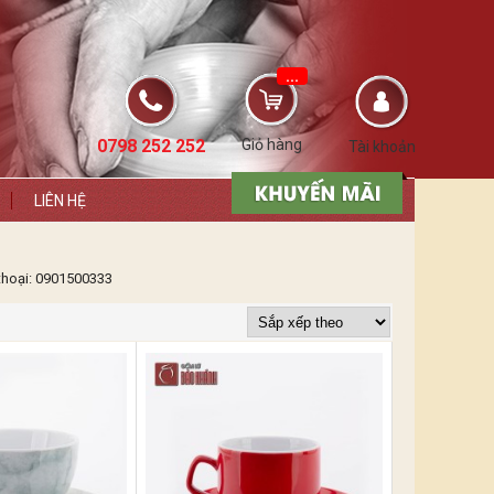
...
0798 252 252
Giỏ hàng
Tài khoản
LIÊN HỆ
 thoại: 0901500333