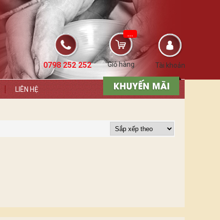
...
0798 252 252
Giỏ hàng
Tài khoản
LIÊN HỆ