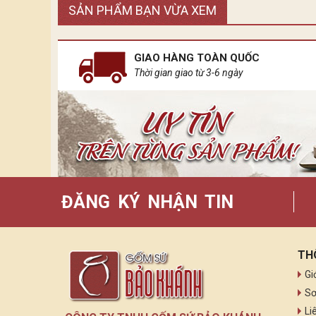
SẢN PHẨM BẠN VỪA XEM
GIAO HÀNG TOÀN QUỐC
Thời gian giao từ 3-6 ngày
ĐĂNG KÝ NHẬN TIN
TH
Gi
Sơ
Li