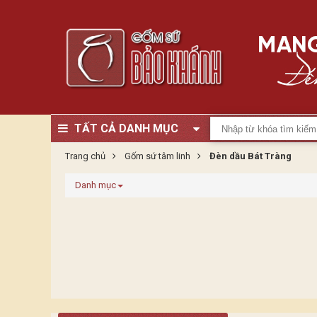
TẤT CẢ DANH MỤC
Trang chủ
Gốm sứ tâm linh
Đèn dầu Bát Tràng
Danh mục