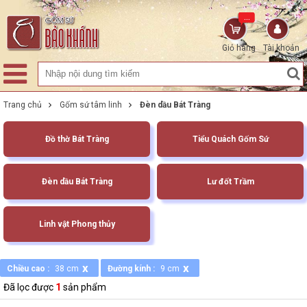
...
Giỏ hàng
Tài khoản
Trang chủ
Gốm sứ tâm linh
Đèn dầu Bát Tràng
Đồ thờ Bát Tràng
Tiểu Quách Gốm Sứ
Đèn dầu Bát Tràng
Lư đốt Trầm
Linh vật Phong thủy
x
x
Chiều cao :
38 cm
Đường kính :
9 cm
Đã lọc được
1
sản phẩm