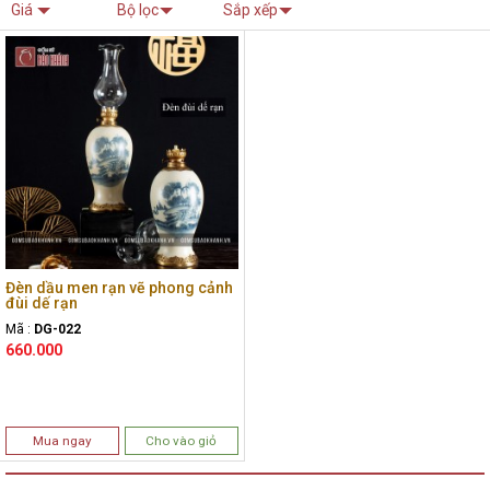
Giá
Bộ lọc
Sắp xếp
Đèn dầu men rạn vẽ phong cảnh
đùi dế rạn
Mã :
DG-022
660.000
Mua ngay
Cho vào giỏ