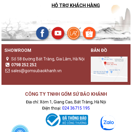
HỖ TRỢ KHÁCH HÀNG
SHOWROOM
BẢN ĐỒ
Số 58 Đường Bát Tràng, Gia Lâm, Hà Nội
0798 252 252
sales@gomsubaokhanh.vn
CÔNG TY TNHH GỐM SỨ BẢO KHÁNH
Địa chỉ: Xóm 1, Giang Cao, Bát Tràng, Hà Nội
Điện thoại:
024 36715 195