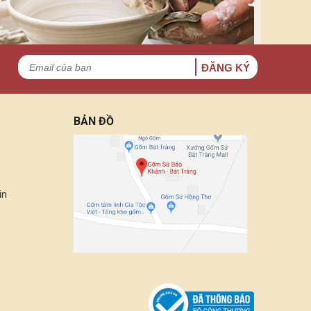
ĐĂNG KÝ
BẢN ĐỒ
in