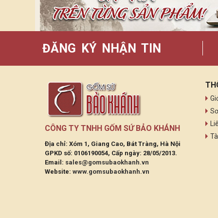
ĐĂNG KÝ NHẬN TIN
TH
Gi
Sơ
Li
CÔNG TY TNHH GỐM SỨ BẢO KHÁNH
Tà
Địa chỉ: Xóm 1, Giang Cao, Bát Tràng, Hà Nội
GPKD số: 0106190054, Cấp ngày: 28/05/2013.
Email:
sales@gomsubaokhanh.vn
Website:
www.gomsubaokhanh.vn