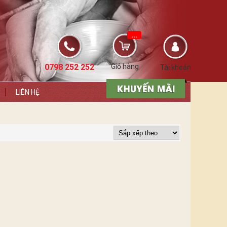
...
0798 252 252
Giỏ hàng
Tài khoản
LIÊN HỆ