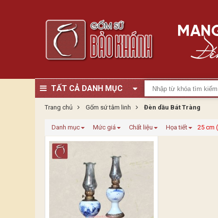
TẤT CẢ DANH MỤC
Trang chủ
Gốm sứ tâm linh
Đèn dầu Bát Tràng
Danh mục
Mức giá
Chất liệu
Họa tiết
25 cm 