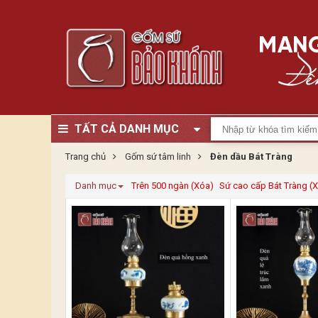
TẤT CẢ DANH MỤC
Trang chủ
Gốm sứ tâm linh
Đèn dầu Bát Tràng
Danh mục
Trên 500 ngàn (Xóa)
Sứ cao cấp Bát Tràng (