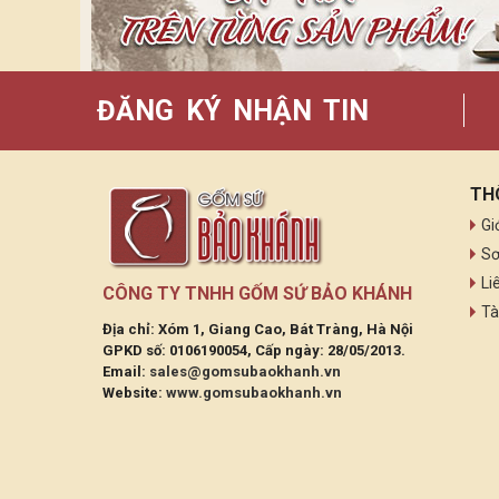
ĐĂNG KÝ NHẬN TIN
TH
Gi
Sơ
Li
CÔNG TY TNHH GỐM SỨ BẢO KHÁNH
Tà
Địa chỉ: Xóm 1, Giang Cao, Bát Tràng, Hà Nội
GPKD số: 0106190054, Cấp ngày: 28/05/2013.
Email:
sales@gomsubaokhanh.vn
Website:
www.gomsubaokhanh.vn