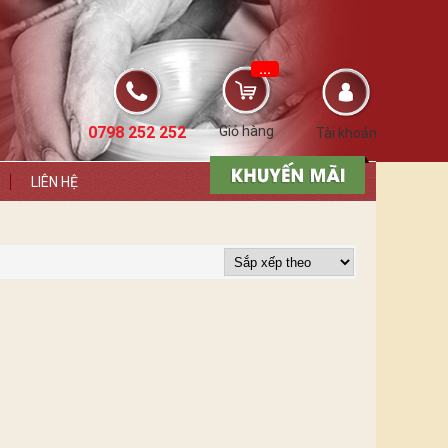
...
0798 252 252
Giỏ hàng
Tài khoản
LIÊN HỆ