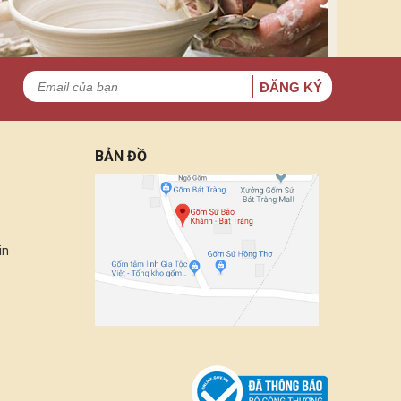
ĐĂNG KÝ
BẢN ĐỒ
in