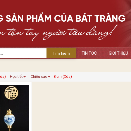
Tìm kiếm
TIN TỨC
GIỚI THIỆU
Xóa)
Họa tiết
Chiều cao
8 cm (Xóa)