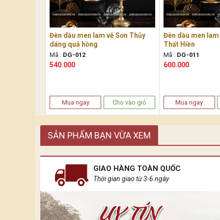
Đèn dầu men lam vẽ Sơn Thủy
Đèn dầu men lam
dáng quả hồng
Thất Hiền
Mã :
DG-012
Mã :
DG-011
540.000
600.000
Mua ngay
Cho vào giỏ
Mua ngay
SẢN PHẨM BẠN VỪA XEM
GIAO HÀNG TOÀN QUỐC
Thời gian giao từ 3-6 ngày