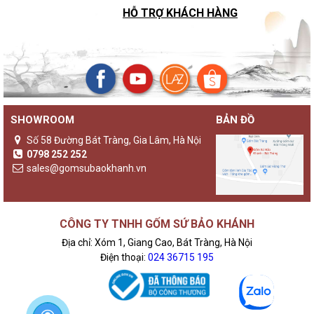
HỖ TRỢ KHÁCH HÀNG
SHOWROOM
BẢN ĐỒ
Số 58 Đường Bát Tràng, Gia Lâm, Hà Nội
0798 252 252
sales@gomsubaokhanh.vn
CÔNG TY TNHH GỐM SỨ BẢO KHÁNH
Địa chỉ: Xóm 1, Giang Cao, Bát Tràng, Hà Nội
Điện thoại:
024 36715 195