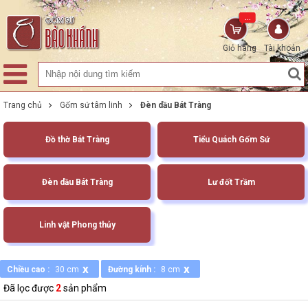
...
Giỏ hàng
Tài khoản
Trang chủ
Gốm sứ tâm linh
Đèn dầu Bát Tràng
Đồ thờ Bát Tràng
Tiểu Quách Gốm Sứ
Đèn dầu Bát Tràng
Lư đốt Trầm
Linh vật Phong thủy
x
x
Chiều cao :
30 cm
Đường kính :
8 cm
Đã lọc được
2
sản phẩm