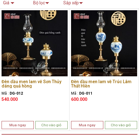
Giá
Bộ lọc
Sắp xếp
Đèn dầu men lam vẽ Sơn Thủy
Đèn dầu men lam vẽ Trúc Lâm
dáng quả hồng
Thất Hiền
Mã :
DG-012
Mã :
DG-011
540.000
600.000
Mua ngay
Cho vào giỏ
Mua ngay
Cho vào giỏ