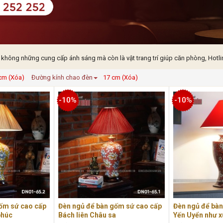
 không những cung cấp ánh sáng mà còn là vật trang trí giúp căn phòng, Hotli
cm (Xóa)
Đường kính chao đèn
17 cm (Xóa)
-10%
-10%
ốm sứ cao cấp
Đèn ngủ để bàn gốm sứ cao cấp
Đèn ngủ để bà
phúc
Bách liên Châu sa
Yến Uyển như 