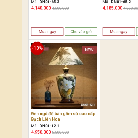
Mã :
DN01-65.3
Mã :
DN01-65.2
4.140.000
4.185.000
4.600.000
4.650.0
Mua ngay
Cho vào giỏ
Mua ngay
-10%
NEW
Đèn ngủ để bàn gốm sứ cao cấp
Bạch Liên Hoa
Mã :
DN01-12.1
4.950.000
5.500.000