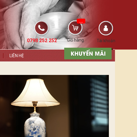
...
0798 252 252
Giỏ hàng
Tài khoản
LIÊN HỆ