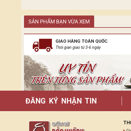
Ánh sáng tựa những dòng chảy tiếp nối nhau. Mỗi
SẢN PHẨM BẠN VỪA XEM
diện cho sự phát triển tân tiến hiện đại.
Còn ánh sáng của Bảo Khánh đến từ những chiếc đè
GIAO HÀNG TOÀN QUỐC
Thời gian giao từ 3-6 ngày
ĐĂNG KÝ NHẬN TIN
TH
Gi