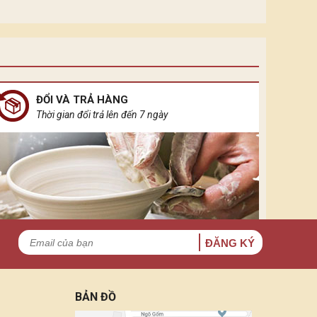
hởi nguồn của sự sống vạn vật, ánh sáng điện đại
 không gian khuê tĩnh ẩn đầy rung cảm.
ĐỔI VÀ TRẢ HÀNG
Thời gian đổi trả lên đến 7 ngày
ĐĂNG KÝ
BẢN ĐỒ