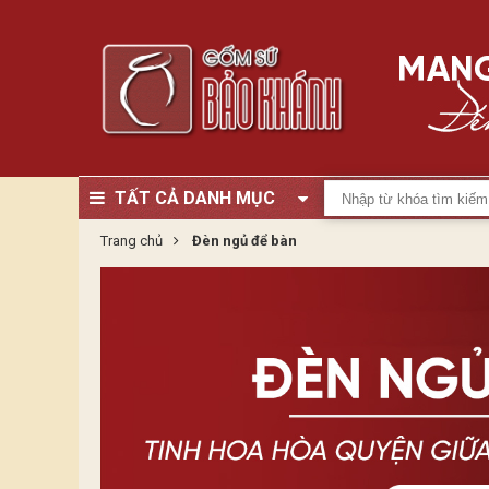
TẤT CẢ DANH MỤC
Trang chủ
Đèn ngủ để bàn