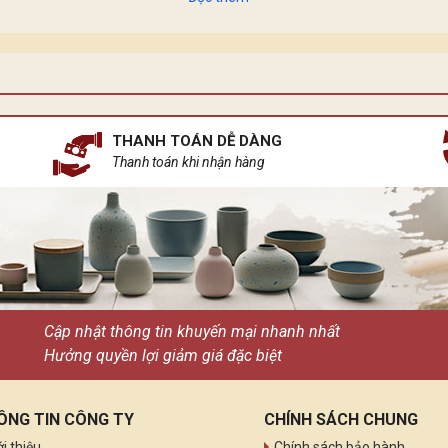
 dòng ánh sáng lại có những sứ mệnh riêng. Ánh sáng mặt trời k
n ngủ gốm sứ, tựa như một khúc ca du dương ngân lên giữa chốn
THANH TOÁN DỄ DÀNG
Thanh toán khi nhận hàng
Cập nhật thông tin khuyến mại nhanh nhất
Hưởng quyền lợi giảm giá đặc biệt
ÔNG TIN CÔNG TY
CHÍNH SÁCH CHUNG
ới thiệu
Chính sách bảo hành