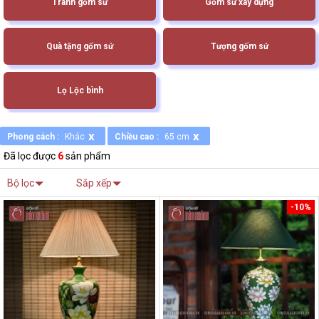
Tranh gốm sứ
Gốm sứ xây dựng
Quà tặng gốm sứ
Tượng gốm sứ
Lọ Lộc bình
x
x
Phong cách :
Khác
Chiều cao :
65 cm
Đã lọc được
6
sản phẩm
Bộ lọc
Sắp xếp
-10%