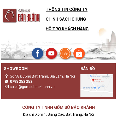
THÔNG TIN CÔNG TY
CHÍNH SÁCH CHUNG
HỖ TRỢ KHÁCH HÀNG
SHOWROOM
BẢN ĐỒ
Sự khác biệt của đèn gốm Bảo Khánh với các loại đèn ngủ
khác
Số 58 Đường Bát Tràng, Gia Lâm, Hà Nội
Không chỉ là một sản phẩm đèn ngủ thông thường,
đèn gốm
0798 252 252
Bảo Khánh
luôn là những sản phẩm độc bản, lưu giữ giá trị
sales@gomsubaokhanh.vn
truyền thống và nghệ thuật được ve vuốt trên tường đường
cong nét vẽ.
Là sự lưu giữ truyền thống theo hơi thở hiện đại
CÔNG TY TNHH GỐM SỨ BẢO KHÁNH
Nhắc đến gốm sứ, người ta thường liên tưởng đến những điều
Địa chỉ: Xóm 1, Giang Cao, Bát Tràng, Hà Nội