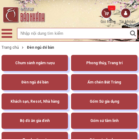
...
Giỏ hàng
Tài khoản
Trang chủ
Đèn ngủ để bàn
Chum sành ngâm rượu
Phong thủy, Trang trí
Đèn ngủ để bàn
Ấm chén Bát Tràng
Khách sạn, Resot, Nhà hàng
Gốm Sứ gia dụng
Bộ đồ ăn gia đình
Gốm sứ tâm linh