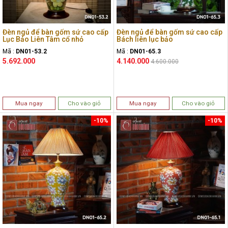
Đèn ngủ để bàn gốm sứ cao cấp
Đèn ngủ để bàn gốm sứ cao cấp
Lục Bảo Liên Tâm cổ nhỏ
Bách liên lục bảo
Mã :
DN01-53.2
Mã :
DN01-65.3
5.692.000
4.140.000
4.600.000
Mua ngay
Cho vào giỏ
Mua ngay
Cho vào giỏ
-10%
-10%