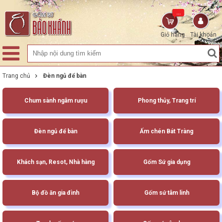
...
Giỏ hàng
Tài khoản
Trang chủ
Đèn ngủ để bàn
Chum sành ngâm rượu
Phong thủy, Trang trí
Đèn ngủ để bàn
Ấm chén Bát Tràng
Khách sạn, Resot, Nhà hàng
Gốm Sứ gia dụng
Bộ đồ ăn gia đình
Gốm sứ tâm linh