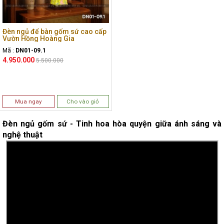
Đèn ngủ để bàn gốm sứ cao cấp
Vườn Hồng Hoàng Gia
Mã :
DN01-09.1
4.950.000
5.500.000
Mua ngay
Cho vào giỏ
Đèn ngủ gốm sứ - Tinh hoa hòa quyện giữa ánh sáng và
nghệ thuật