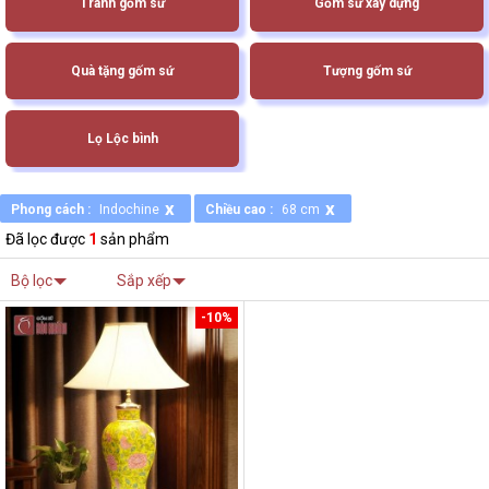
Tranh gốm sứ
Gốm sứ xây dựng
Quà tặng gốm sứ
Tượng gốm sứ
Lọ Lộc bình
x
x
Phong cách :
Indochine
Chiều cao :
68 cm
Đã lọc được
1
sản phẩm
Bộ lọc
Sắp xếp
-10%